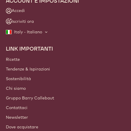
ACCOUNT E IMPOSTAZIONI
Accedi
Iscriviti ora
Italy - Italiano
LINK IMPORTANTI
Footer
Callebaut
Ricette
Tendenze & Ispirazioni
Sostenibilità
Chi siamo
Gruppo Barry Callebaut
Contattaci
Newsletter
Dove acquistare