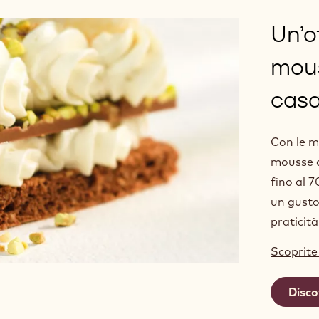
Un’o
mous
cas
Con le m
mousse a
fino al 
un gusto
praticità
Scoprite
Disco