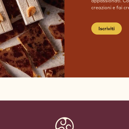
appassionati. Con
creazioni e fai c
Iscriviti