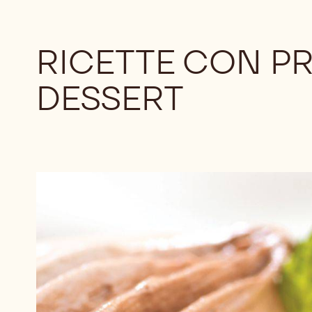
RICETTE CON P
DESSERT
Mousse
al
cioccolato
e
menta