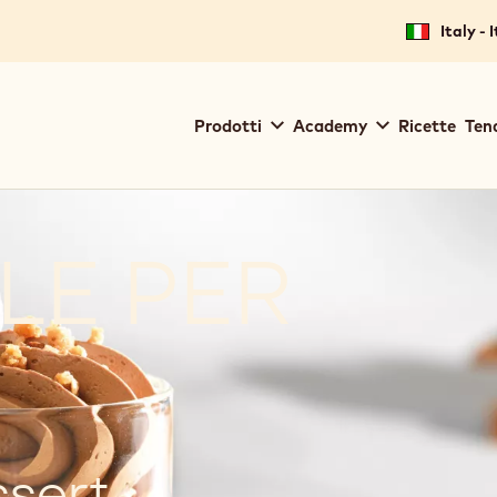
Italy - 
Main
Prodotti
Academy
Ricette
Ten
navigation
Callebaut
LE PER
ssert