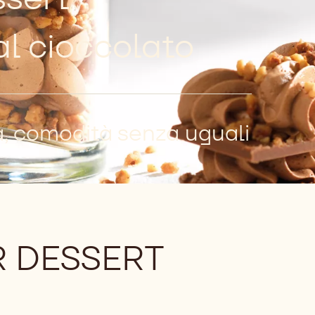
al cioccolato
à, comodità senza uguali
R DESSERT