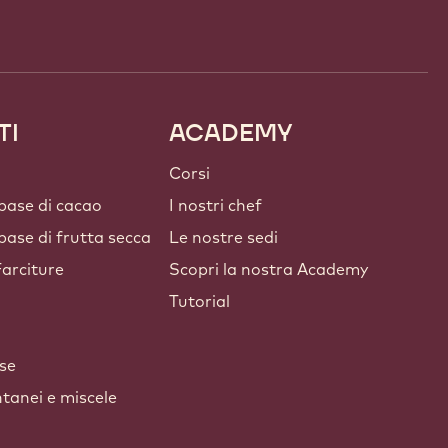
TI
ACADEMY
Corsi
 base di cacao
I nostri chef
 base di frutta secca
Le nostre sedi
arciture
Scopri la nostra Academy
Tutorial
lse
ntanei e miscele