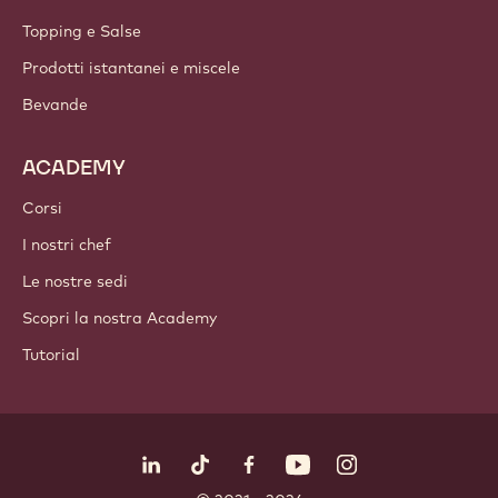
Topping e Salse
Prodotti istantanei e miscele
Bevande
ACADEMY
Corsi
I nostri chef
Le nostre sedi
Scopri la nostra Academy
Tutorial
Seguici
LinkedIn
TikTok
Opens in a new window.
Opens in a new window.
Facebook
YouTube
Opens in a new window
Instagram
Opens in a new w
Opens in