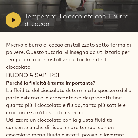
il
video:
Temperare
V
Temperare il cioccolato con il burro
il
i
di cacao
cioccolato
con
d
il
e
burro
Mycryo è burro di cacao cristallizzato sotto forma di
o
di
cacao
polvere. Questo tutorial vi insegna ad utilizzarlo per
:
temperare o precristallizzare facilmente il
cioccolato.
BUONO A SAPERSI
Perché la fluidità è tanto importante?
La fluidità del cioccolato determina lo spessore della
parte esterna e la croccantezza dei prodotti finiti:
quanto più il cioccolato è fluido, tanto più sottile e
croccante sarà lo strato esterno.
Utilizzare un cioccolato con la giusta fluidità
consente anche di risparmiare tempo: con un
cioccolato meno fluido è infatti possibile lavorare