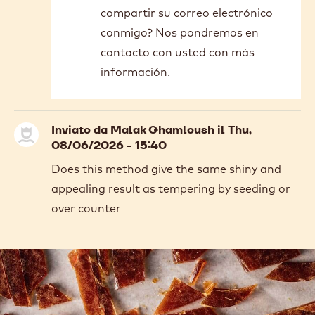
reply
compartir su correo electrónico
to
Buenas
conmigo? Nos pondremos en
tardes;
contacto con usted con más
En
información.
Colombia…
by
Nancy
Forero
Inviato da
Malak Ghamloush
il Thu,
08/06/2026 - 15:40
Does this method give the same shiny and
appealing result as tempering by seeding or
over counter