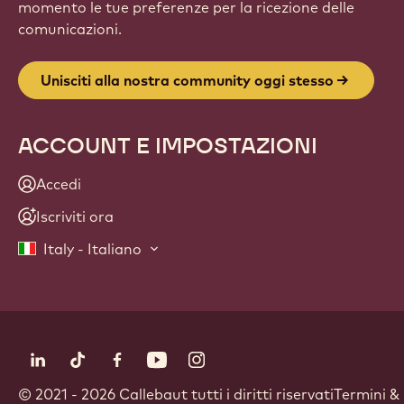
momento le tue preferenze per la ricezione delle
comunicazioni.
Unisciti alla nostra community oggi stesso
ACCOUNT E IMPOSTAZIONI
Accedi
Iscriviti ora
Italy - Italiano
Seguici
LinkedIn
TikTok
Opens in a new window.
Facebook
Opens in a new window.
YouTube
Opens in a new window.
Instagram
Opens in a new window.
Opens in a new wi
Footer
© 2021 - 2026
Callebaut
.
tutti i diritti riservati
Termini &