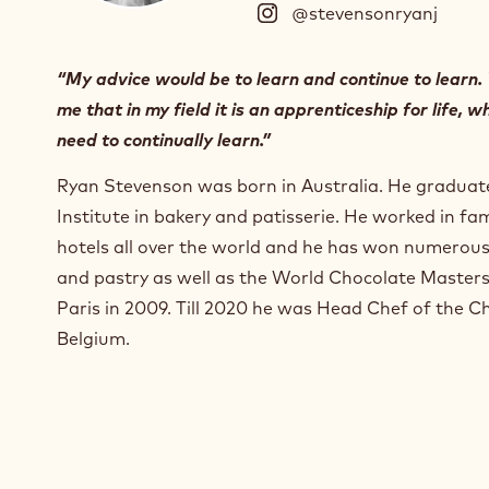
@stevensonryanj
(
I
n
“My advice would be to learn and continue to learn. 
s
me that in my field it is an apprenticeship for life, 
t
a
need to continually learn.”
g
r
Ryan Stevenson was born in Australia. He gradua
a
Institute in bakery and patisserie. He worked in f
m
hotels all over the world and he has won numerous
)
and pastry as well as the World Chocolate Masters™
.
O
Paris in 2009. Till 2020 he was Head Chef of the
p
Belgium.
e
n
s
i
n
a