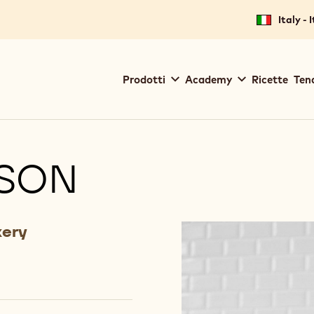
Italy - 
Main
Prodotti
Academy
Ricette
Ten
navigation
Callebaut
NSON
kery