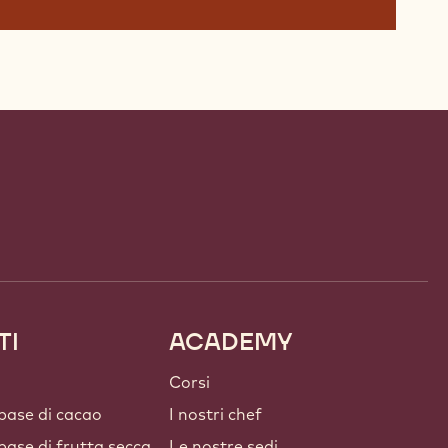
TI
ACADEMY
Corsi
 base di cacao
I nostri chef
 base di frutta secca
Le nostre sedi