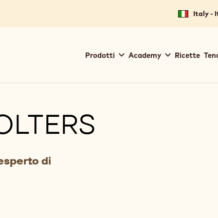
Italy - 
Main
Prodotti
Academy
Ricette
Ten
navigation
Callebaut
OLTERS
esperto di