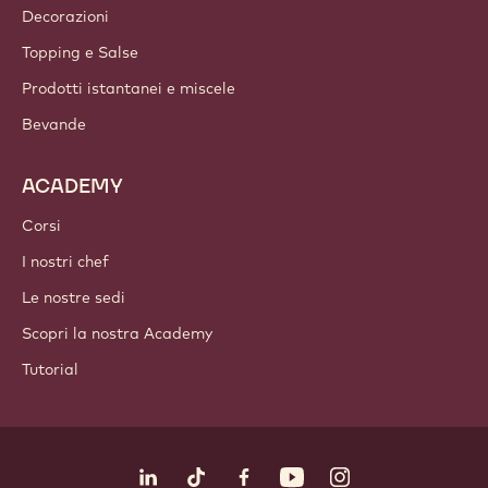
Decorazioni
Topping e Salse
Prodotti istantanei e miscele
Bevande
ACADEMY
Corsi
I nostri chef
Le nostre sedi
Scopri la nostra Academy
Tutorial
Seguici
LinkedIn
TikTok
Opens in a new window.
Opens in a new window.
Facebook
YouTube
Opens in a new window
Instagram
Opens in a new w
Opens in