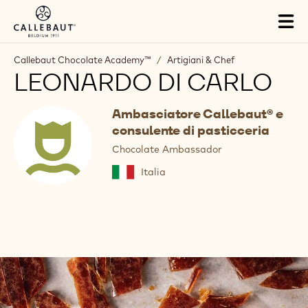
Skip to main content
Tog
mai
nav
Callebaut Chocolate Academy™
/
Artigiani & Chef
LEONARDO DI CARLO
Ambasciatore Callebaut® e
consulente di pasticceria
Chocolate Ambassador
Italia