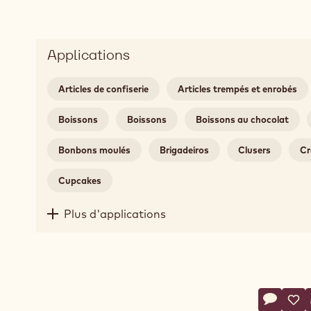
Applications
Articles de confiserie
Articles trempés et enrobés
Boissons
Boissons
Boissons au chocolat
Bonbons moulés
Brigadeiros
Clusers
Cr
Cupcakes
Plus d'applications
Action
Écrire u
- Calleb
Sau
- C