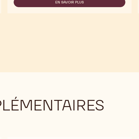
SELECTION
EN SAVOIR PLUS
-
-
CALLEBAUT
DARK
SELECTION
CHOCOLATE
-
CRISPEARLS
DARK
-
CHOCOLATE
10KG
CRISPEARLS
-
10KG
PLÉMENTAIRES