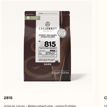
2815
C
riche en cacao - légère amertume - notes fruitées
U