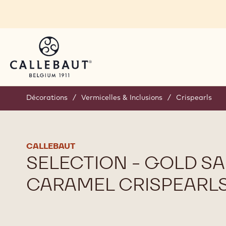
Skip to main content
Décorations
/
Vermicelles & Inclusions
/
Crispearls
CALLEBAUT
SELECTION - GOLD S
CARAMEL CRISPEARLS