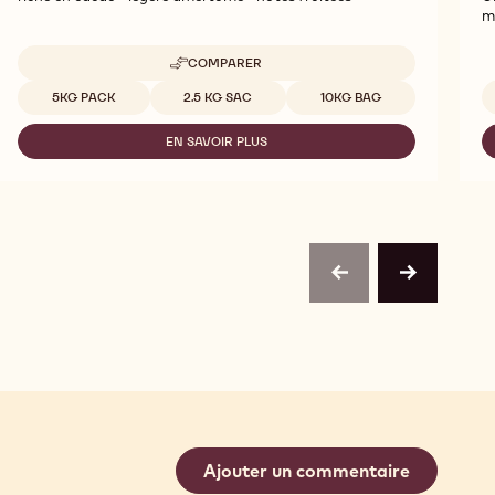
m
COMPARER
-
2815
Tailles disponibles
5KG PACK
2.5 KG SAC
10KG BAG
EN SAVOIR PLUS
-
2815
previous
next
Ajouter un commentaire