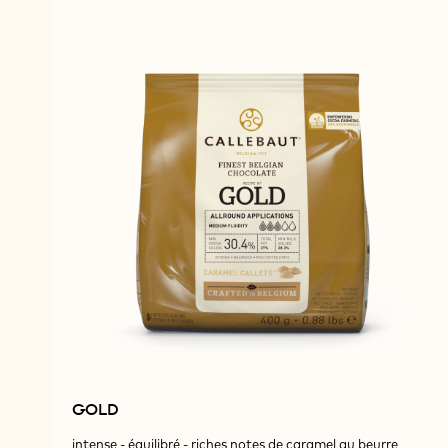
GOLD
intense - équilibré - riches notes de caramel au beurre