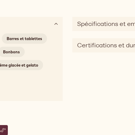
Spécifications et e
Barres et tablettes
Certifications et dur
Bonbons
ème glacée et gelato
s
n commentaire
aut Selection - Gold Salted Caramel Crispearls - 800g
vegarder
allebaut Selection - Gold Salted Caramel Crispearls - 800g
Comparer
- Callebaut Selection - Gold Salted Caramel Crispearls - 800g