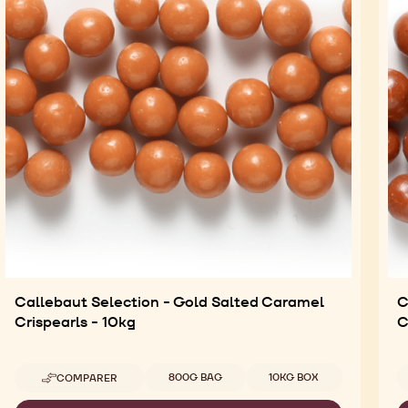
Callebaut Selection - Gold Salted Caramel
C
Crispearls - 10kg
C
Tailles disponibles
800G BAG
10KG BOX
COMPARER
-
CALLEBAUT