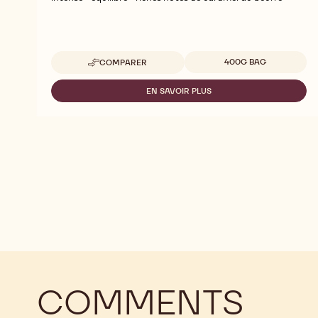
Tailles disponibles
400G BAG
COMPARER
-
GOLD
EN SAVOIR PLUS
-
GOLD
COMMENTS