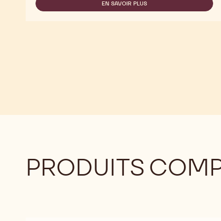
SELECTION
EN SAVOIR PLUS
-
-
CALLEBAUT
MINI
SELECTION
MIX
-
CHOCOLATE
MINI
CRISPEARLS
MIX
-
CHOCOLATE
425G
CRISPEARLS
-
425G
PRODUITS COM