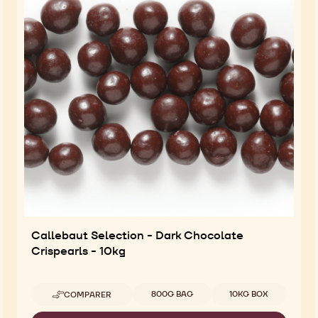
Callebaut Selection - Dark Chocolate
Crispearls - 10kg
Tailles disponibles
800G BAG
10KG BOX
COMPARER
-
CALLEBAUT