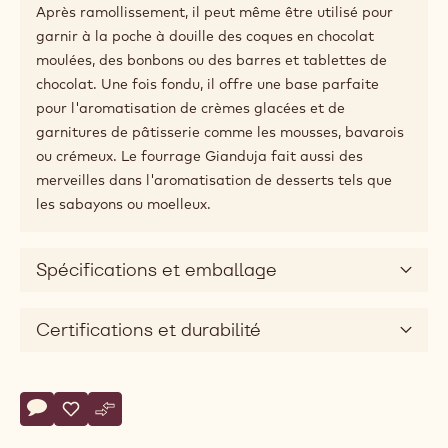
Le fourrage Gianduja Noir est un mélange onctueux et
crémeux de chocolat noir Callebaut® et de pâte de
noisettes pure. La crème est mélangée, conchée et
tempérée par notre maitre concheur pour créer un
goût agréablement équilibré ainsi qu'une texture
douce et homogène offrant une exceptionnelle
sensation en bouche.
Le fourrage Gianduja Noir se présente sous la forme
d'une crème semi-solide qui peut facilement être
coupée pour de délicieuses bouchées de confiserie ou
enrobée de chocolat.
Après ramollissement, il peut même être utilisé pour
garnir à la poche à douille des coques en chocolat
moulées, des bonbons ou des barres et tablettes de
chocolat. Une fois fondu, il offre une base parfaite
pour l'aromatisation de crèmes glacées et de
garnitures de pâtisserie comme les mousses, bavarois
ou crémeux. Le fourrage Gianduja fait aussi des
merveilles dans l'aromatisation de desserts tels que