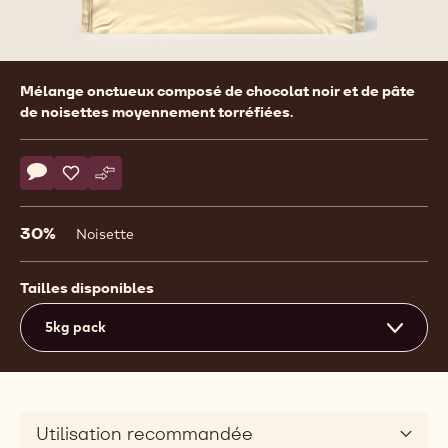
Product
Mélange onctueux composé de chocolat noir et de pâte
information
de noisettes moyennement torréfiées.
Actions
Écrire un commentaire
- Dark gianduja
Sauvegarder
- Dark gianduja
Comparer
- Dark gianduja