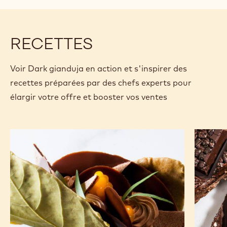
les sabayons ou moelleux.
Spécifications et emballage
Certifications et durabilité
Actions
Écrire un commentaire
- Dark gianduja
Sauvegarder
- Dark gianduja
Comparer
- Dark gianduja
RECETTES
Voir Dark gianduja en action et s'inspirer des
recettes préparées par des chefs experts pour
élargir votre offre et booster vos ventes