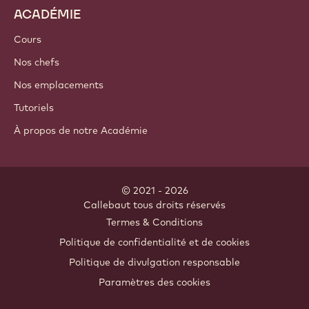
Ingrédients à base de noix
Enrobages & Garnitures
Inclusions
Décorations
Nappages & Sauces
Instantanés & Mélanges
Boissons
ACADÉMIE
Cours
Nos chefs
Nos emplacements
Tutoriels
À propos de notre Académie