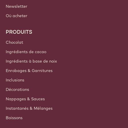
LIENS IMPORTANTS
Footer
Callebaut
Recettes
Tendances & Inspiration
Durabilité
A propos de nous
Groupe Barry Callebaut
Nous contacter
Newsletter
Où acheter
PRODUITS
Chocolat
Ingrédients de cacao