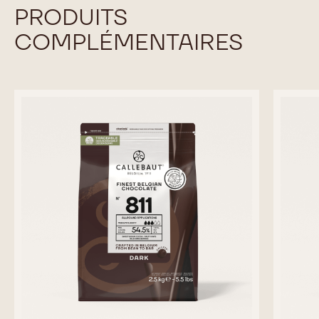
5KG PACK
COMPARER
-
PALE
GIANDUJA
EN SAVOIR PLUS
-
PALE
GIANDUJA
previous
next
PRODUITS
COMPLÉMENTAIRES