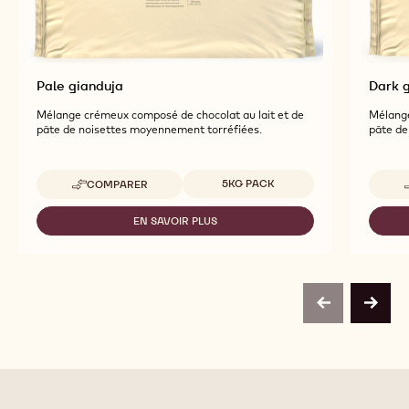
Pale gianduja
Dark 
Mélange crémeux composé de chocolat au lait et de
Mélange
pâte de noisettes moyennement torréfiées.
pâte de
Tailles disponibles