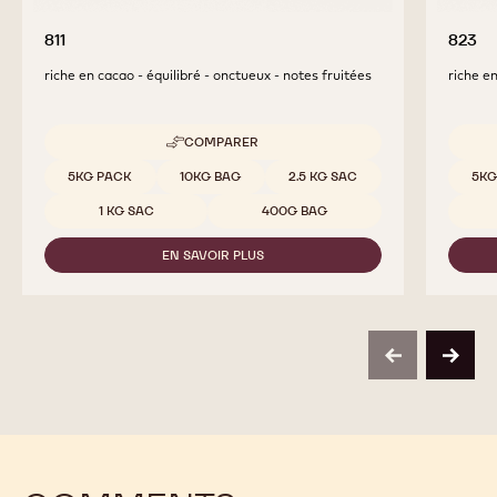
811
823
riche en cacao - équilibré - onctueux - notes fruitées
riche en
COMPARER
-
811
Tailles disponibles
Tailles
5KG PACK
10KG BAG
2.5 KG SAC
5KG
1 KG SAC
400G BAG