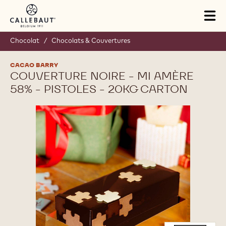
Skip to main content
Tog
mai
nav
Chocolat
/
Chocolats & Couvertures
CACAO BARRY
COUVERTURE NOIRE - MI AMÈRE
58% - PISTOLES - 20KG CARTON