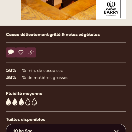
Product
Cacao délicatement grillé & notes végétales
information
Actions
Écrire un commentaire
- COUVERTURE NOIRE - MI AMÈRE 58% - PISTOLES - 20K
Sauvegarder
- COUVERTURE NOIRE - MI AMÈRE 58% - PISTOLES 
Comparer
- COUVERTURE NOIRE - MI AMÈRE 58% - PISTO
58%
% min. de cacao sec
38%
% de matières grasses
Fluidité moyenne
3
Tailles disponibles
10 kg Sac