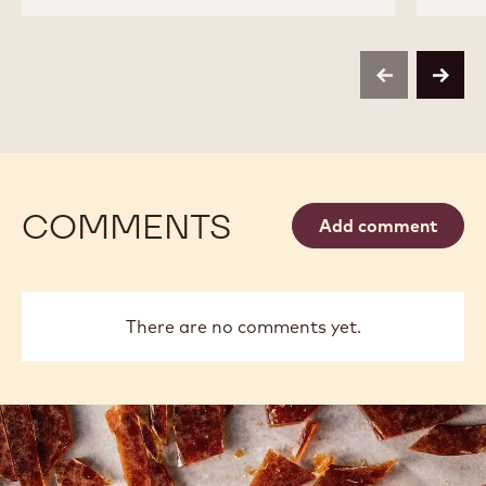
CRISPEARLS™
CRISPEARLS™
RUBY-
-
-
0,8KG
CHOCOLAT
CHOCOLAT
RUBY-
RUBY-
0,8KG
0,8KG
previous
next
COMMENTS
Add comment
There are no comments yet.