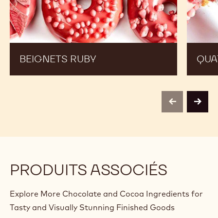
BEIGNETS RUBY
QUA
previous
next
PRODUITS ASSOCIÉS
Explore More Chocolate and Cocoa Ingredients for
Tasty and Visually Stunning Finished Goods