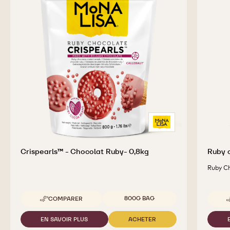
Crispearls™ - Chocolat Ruby- 0,8kg
Ruby 
Ruby C
Tailles disponibles
800G BAG
COMPARER
-
CRISPEARLS™
-
EN SAVOIR PLUS
ACHETER
-
-
CHOCOLAT