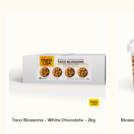
Taco Blossoms - White Chocolate - 2kg
Bloss