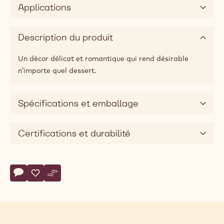
Applications
Description du produit
Un décor délicat et romantique qui rend désirable
n’importe quel dessert.
Spécifications et emballage
Certifications et durabilité
Actions
Écrire un commentaire
- Ruby blossoms
Sauvegarder
- Ruby blossoms
Comparer
- Ruby blossoms