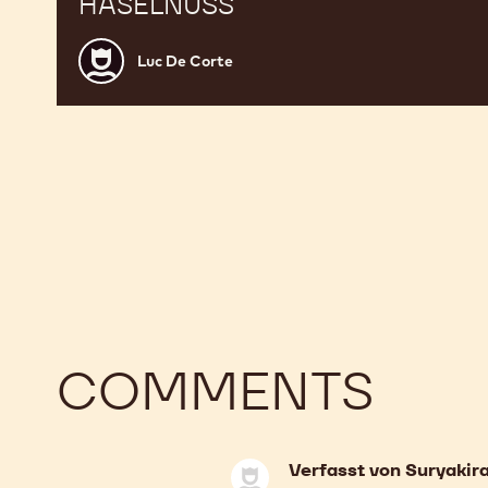
HASELNUSS
Luc
Luc De Corte
De
Corte
COMMENTS
Verfasst von
Suryakir