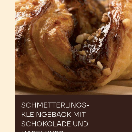
Schokolade
und
Haselnuss
SCHMETTERLINGS-
KLEINGEBÄCK MIT
SCHOKOLADE UND