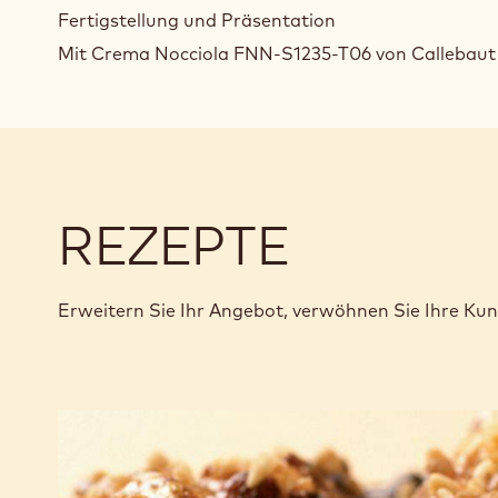
Fertigstellung und Präsentation
Mit Crema Nocciola FNN-S1235-T06 von Callebaut 
REZEPTE
Erweitern Sie Ihr Angebot, verwöhnen Sie Ihre Ku
Schmetterlings-
Kleingebäck
mit