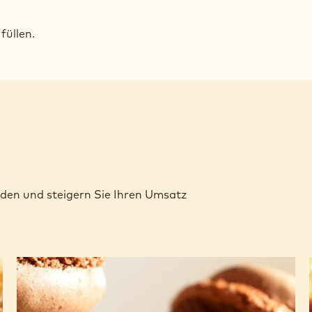
füllen.
nden und steigern Sie Ihren Umsatz
dunkle-
schokoladen-
macarons