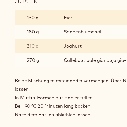
ZUTATEN
:
MUFFINS
130 g
Eier
180 g
Sonnenblumenöl
310 g
Joghurt
270 g
Callebaut pale gianduja gia-
Beide Mischungen miteinander vermengen. Über Na
lassen.
In Muffin-Formen aus Papier füllen.
Bei 190 °C 20 Minuten lang backen.
Nach dem Backen abkühlen lassen.