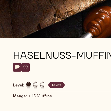
HASELNUSS-MUFFI
Actions
Schreibe einen Kommentar
- Haselnuss-muffin
Speichern
- Haselnuss-muffin
Level:
Leicht
Menge:
± 15 Muffins