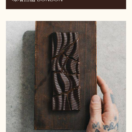
拼
图
巧
克
力