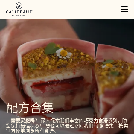
Skip to main content
Tog
mai
nav
配方合集
需要灵感吗？
深入探索我们丰富的
巧克力食谱
系列，助
您保持最佳状态！ 您也可以通过访问我们的
食谱集
，按类
别方便地浏览所有食谱。