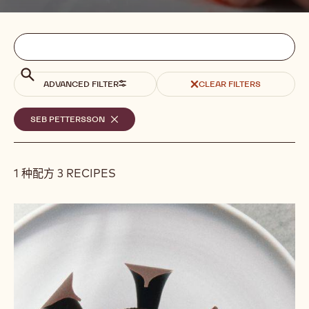
Filters
Filters:
搜
索
search
搜
ADVANCED FILTER
CLEAR FILTERS
索
选
SEB PETTERSSON
-
REMOVE
定
FILTER
的
1 种配方 3 RECIPES
筛
选
Results
双
条
重
件
巧
克
力
泡