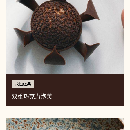
芙
永恒经典
双重巧克力泡芙
味
噌