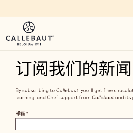
Skip to main content
订阅我们的新闻
By subscribing to
Callebaut
, you'll get free chocola
learning, and Chef support from
Callebaut
and its 
邮箱
*