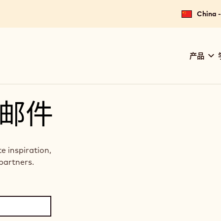
China
Main
产品
navig
Calle
邮件
te inspiration,
partners.