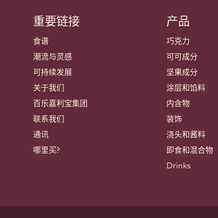
重要链接
产品
Footer
Callebaut
食谱
巧克力
潮流与灵感
可可成分
可持续发展
坚果成分
关于我们
涂层和馅料
百乐嘉利宝集团
内含物
联系我们
装饰
通讯
浇头和酱料
哪里买?
即食和混合物
Drinks