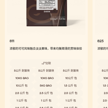
811
823