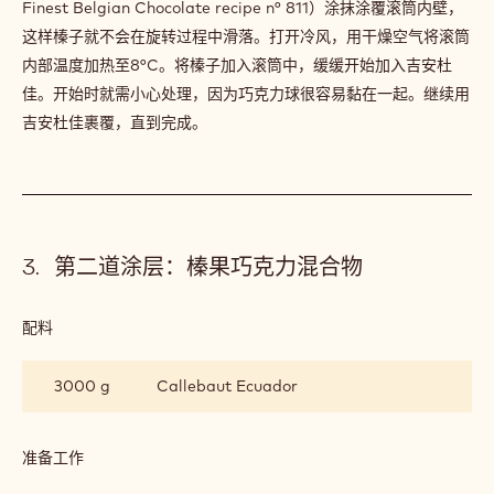
力
一
加入上述巧克力-吉安杜佳混合物中。
混
道
合
涂
物
层：
配料
:
榛
第
果
一
数量
Callebaut 811
巧
道
克
涂
力
层：
混
榛
准备工作
:
合
果
第
物
巧
一
在23°C下对混合物进行调温。用预结晶的黑巧克力（Callebaut®
克
道
Finest Belgian Chocolate recipe n° 811）涂抹涂覆滚筒内壁，
力
涂
混
这样榛子就不会在旋转过程中滑落。打开冷风，用干燥空气将滚筒
层：
合
榛
内部温度加热至8°C。将榛子加入滚筒中，缓缓开始加入吉安杜
物
果
佳。开始时就需小心处理，因为巧克力球很容易黏在一起。继续用
巧
克
吉安杜佳裹覆，直到完成。
力
混
合
物