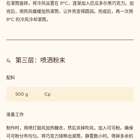
第二道涂层：榛果巧克力混合物
配料
:
第
二
3000 g
Callebaut Ecuador
道
涂
层：
榛
准备工作
:
果
第
巧
二
在滚筒旋转，将冷风设置在 8°C，逐渐加入厄瓜多尔黑巧克力。加
克
道
完后，用热风缓缓加热滚筒，让外壳变得圆润。完成后，再一次用
力
涂
混
8°C 的冷风冷却滚筒。
层：
合
榛
物
果
巧
克
力
混
第三层：喷洒粉末
合