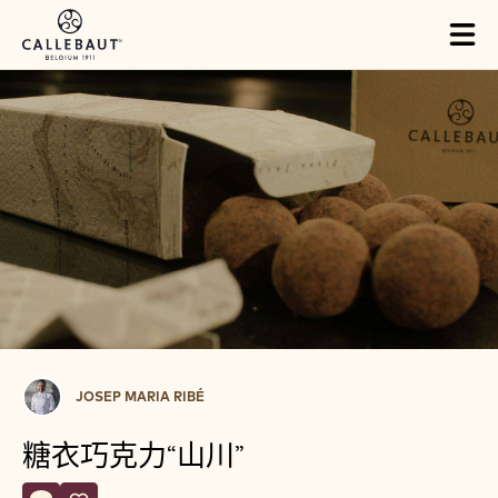
Skip to main content
Close
You are viewing this page in China - 简体中文.
Switch regions if you would like to see the content for your
location.
Tog
mai
nav