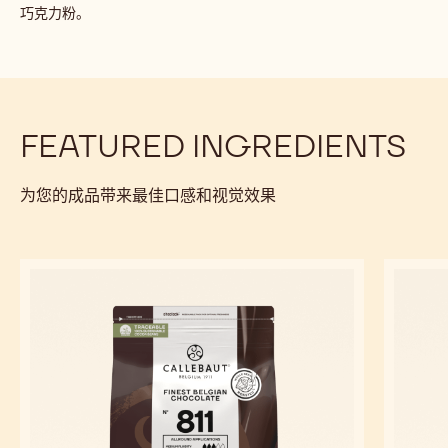
物
配料
:
第
三
500 g
Cp
层：
喷
洒
粉
准备工作
:
末
第
三
制作时，用喷灯鼓风加热糖衣，然后关掉吹风，加入可可粉。确保
层：
可可粉分布均匀。将巧克力球移出滚筒，静置数小时。筛掉多余的
喷
巧克力粉。
洒
粉
末
FEATURED INGREDIENTS
为您的成品带来最佳口感和视觉效果