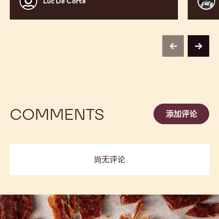
果
的
蝴
蝶
酥
含有巧克力和榛果的蝴蝶酥
黑巧
Luc
Alex
Luc De Corte
De
Bour
Corte
previous
next