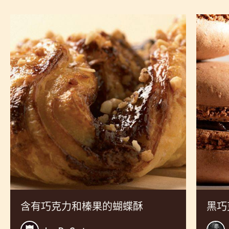
previous
next
RECIPES
扩展您的菜单，让客户尽情享受并提高销售额
含
黑
有
巧
巧
克
克
力
力
马
和
卡
榛
龙