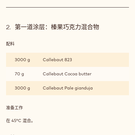
配料
:
榛
果
3000 g
烤榛子
600 g
糖
准备工作
:
榛
果
在榛子上浇上焦糖。
第一道涂层：榛果巧克力混合物
配料
:
第
一