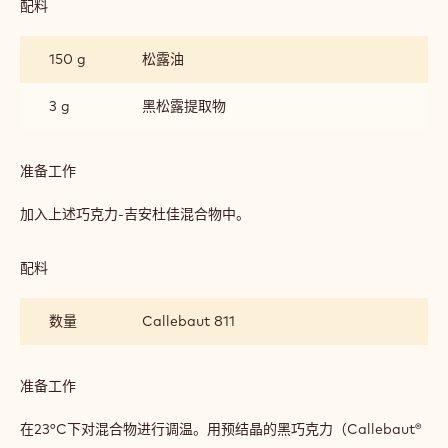
3000 g
Callebaut 823
道
涂
层：
70 g
Callebaut Cocoa butter
榛
果
3000 g
Callebaut Pale gianduja
巧
克
力
混
准备工作
:
合
第
物
一
在 45°C 混合。
道
涂
层：
配料
:
榛
第
果
一
150 g
松露油
巧
道
克
涂
力
层：
3 g
黑松露提取物
混
榛
合
果
物
巧
准备工作
:
克
第