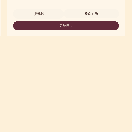
Beschikbare maten
5公斤 桶
比较
-
ALMOND
&
更多信息
-
HAZELNUT
ALMOND
PRALINE
&
HAZELNUT
PRALINE