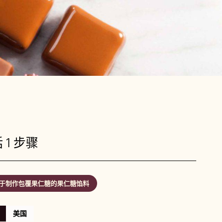
 1 步骤
于制作包覆果仁糖的果仁糖馅料
美国