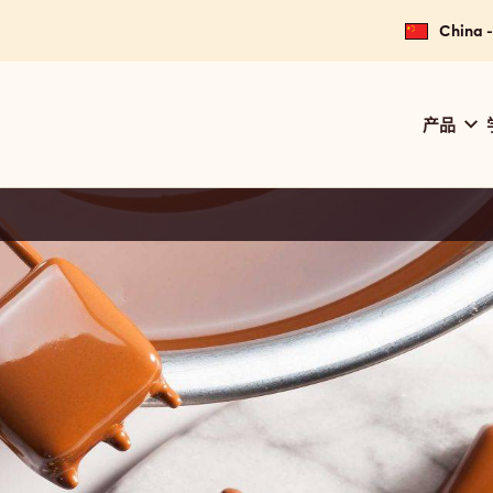
China
Main
产品
navig
Calle