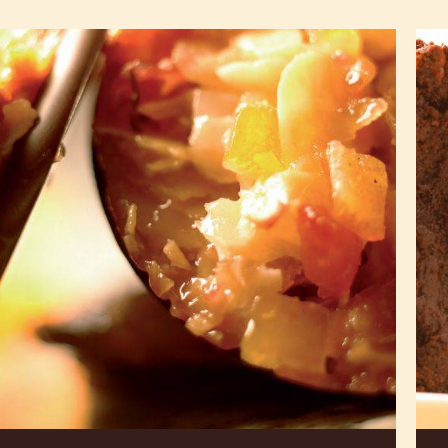
黑
巧
巧
克
克
力
力
和
佛
榛
罗
果
伦
布
萨
朗
饼
尼
干