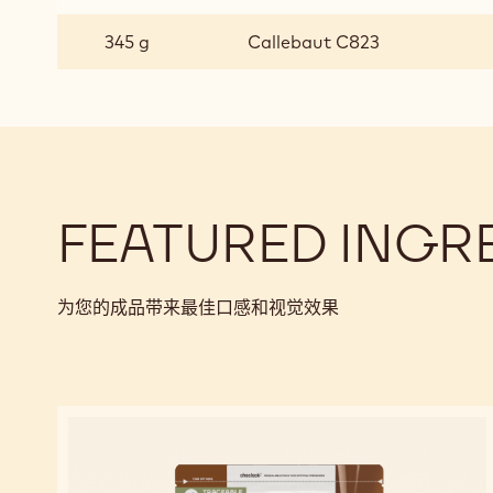
包
覆
345 g
Callebaut C823
果
仁
糖
的
果
仁
糖
FEATURED INGR
馅
料
为您的成品带来最佳口感和视觉效果