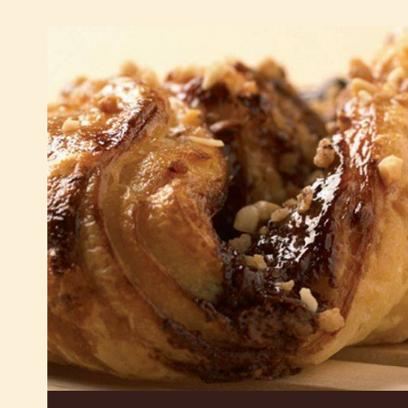
含
有
巧
克
力
和
榛
果
的
蝴
蝶
酥