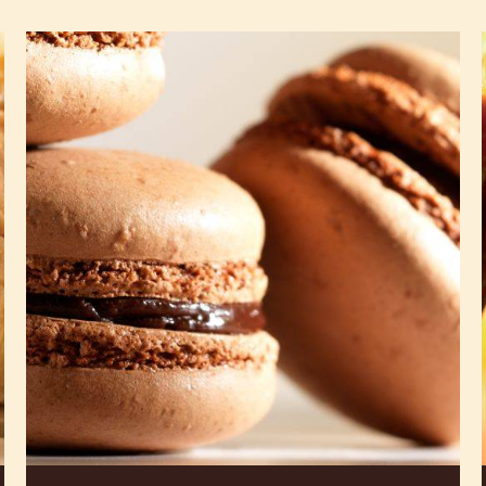
黑
巧
克
力
马
卡
龙