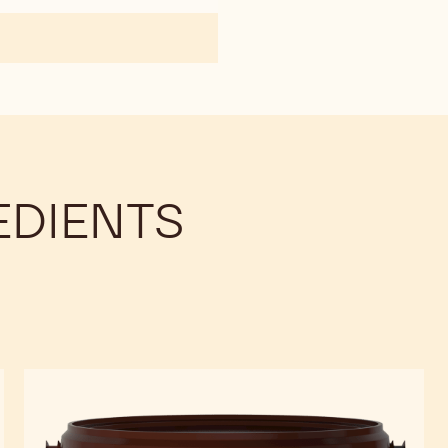
包
覆
果
仁
糖
的
果
仁
糖
EDIENTS
馅
料