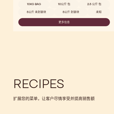
C823
Beschikbare maten
10KG BAG
10公斤 包
2.5 公斤 包
5公斤 未封装块
5公斤 封装块
未知
更多信息
-
C823
RECIPES
扩展您的菜单，让客户尽情享受并提高销售额