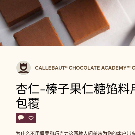
Callebaut®
CALLEBAUT® CHOCOLATE ACADEMY™ C
CHOCOLATE
ACADEMY™
杏仁-榛子果仁糖馅料
centre
Belgium
包覆
Actions
评论
- 杏仁-榛子果仁糖馅料用于包覆
保存
- 杏仁-榛子果仁糖馅料用于包覆
为什么不用坚果和巧克力这两种人间美味为您的客户带