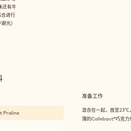
味还有牛
适合进行
/避光）
料
准备工作
:
用
于
混合在一起，放至23℃
t Praline
制
薄的Callebaut®巧克
作