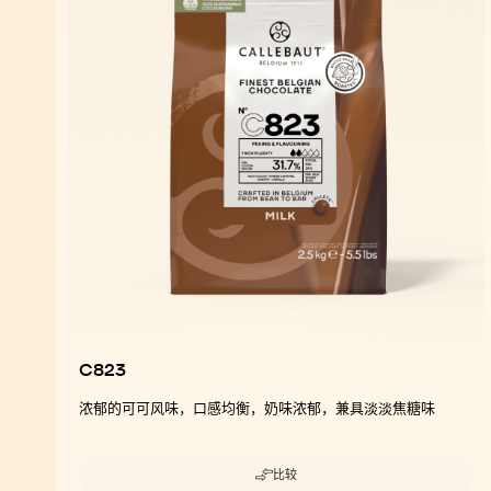
C823
浓郁的可可风味，口感均衡，奶味浓郁，兼具淡淡焦糖味
比较
-