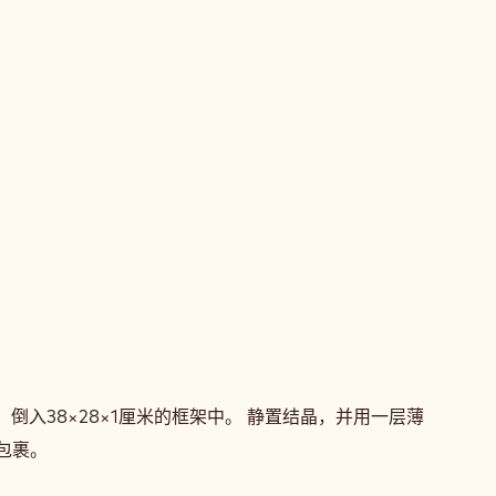
，倒入38×28×1厘米的框架中。 静置结晶，并用一层薄
力包裹。