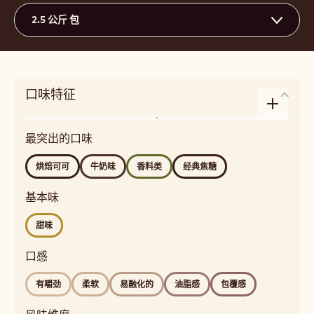
2.5 公斤 包
口味特征
Enlarge
风
taste
最突出的口味
味
profile
dairy,
烘焙可可
牛奶味
香料类
经典焦糖
roasted,
golden
基本味
Detailed
甜味
flavor
roasted
口感
cocoa,
milky,
有嚼劲
柔软
易融化的
油脂感
包覆感
spicy,
classic