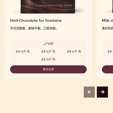
Dark Chocolate for fountains
Milk c
可可豆醇香，甜味平衡，口感浓郁。
美好的
比较
-
DARK
Beschikbare maten
Beschi
2.5 公斤 包
2.5 公斤 包
2.5 公斤 包
2.5
CHOCOLATE
FOR
2.5 公斤 包
FOUNTAINS
更多信息
-
DARK
CHOCOLATE
FOR
FOUNTAINS
previous
next