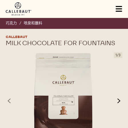
Skip to main content
Tog
mai
nav
巧克力
/
喷泉和蘸料
CALLEBAUT
MILK CHOCOLATE FOR FOUNTAINS
1
/
3
previous
nex