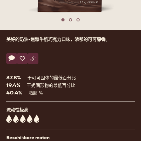
Move to slide 1
Move to slide 2
Move to slide 3
Product
美好的奶油-焦糖牛奶巧克力口味，浓郁的可可醇香。
information
Actions
评论
- Milk chocolate for fountains
保存
- Milk chocolate for fountains
比较
- Milk chocolate for fountains
37.8%
干可可固体的最低百分比
19.4%
干奶固形物的最低百分比
40.4%
脂肪 %
流动性极高
5
Beschikbare maten