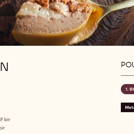
AN
PO
Bi
Met
f bir
bir