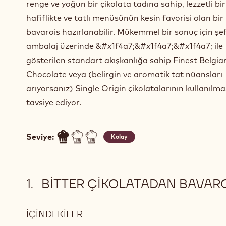
renge ve yoğun bir çikolata tadına sahip, lezzetli bir
hafiflikte ve tatlı menüsünün kesin favorisi olan bir
bavarois hazırlanabilir. Mükemmel bir sonuç için şef
ambalaj üzerinde &#x1f4a7;&#x1f4a7;&#x1f4a7; ile
gösterilen standart akışkanlığa sahip Finest Belgia
Chocolate veya (belirgin ve aromatik tat nüansları
arıyorsanız) Single Origin çikolatalarının kullanılma
tavsiye ediyor.
Seviye:
Kolay
BITTER ÇIKOLATADAN BAVAR
İÇINDEKILER
: