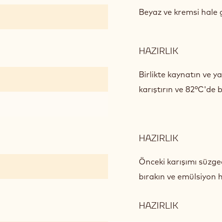
BITTER
ÇIKOLAT
Beyaz ve kremsi hale 
BAVAROI
HAZIRLIK
:
BITTER
ÇIKOLAT
Birlikte kaynatın ve y
BAVAROI
karıştırın ve 82°C'de 
HAZIRLIK
:
BITTER
ÇIKOLAT
Önceki karışımı süzge
BAVAROI
bırakın ve emülsiyon h
HAZIRLIK
:
BITTER