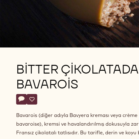
BITTER ÇIKOLATAD
BAVAROIS
Actions
Yorum yaz
- Bitter çikolatadan bavarois
Kaydet
- Bitter çikolatadan bavarois
Bavarois (diğer adıyla Bavyera kreması veya crème
bavaroise), kremsi ve havalandırılmış dokusuyla zari
Fransız çikolatalı tatlısıdır. Bu tarifle, derin ve koyu 