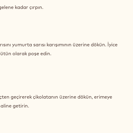
ADAN
gelene kadar çırpın.
S
ADAN
arısını yumurta sarısı karışımının üzerine dökün. İyice
S
bütün olarak poşe edin.
ADAN
çten geçirerek çikolatanın üzerine dökün, erimeye
S
aline getirin.