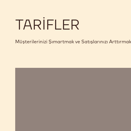
TARIFLER
Müşterilerinizi Şımartmak ve Satışlarınızı Arttırma
Ruby
Çikolata
ve
Ahududu
Ganaj
Tabletler