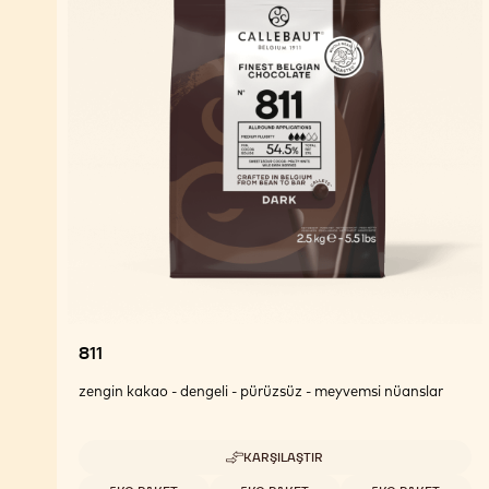
811
zengin kakao - dengeli - pürüzsüz - meyvemsi nüanslar
KARŞILAŞTIR
-
811
Uygun boyutlar