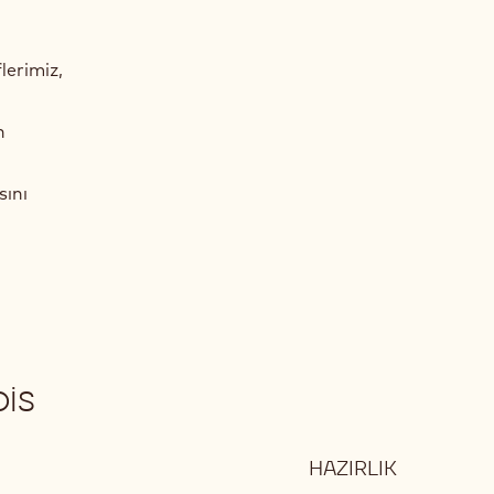
lerimiz,
n
sını
OIS
HAZIRLIK
: