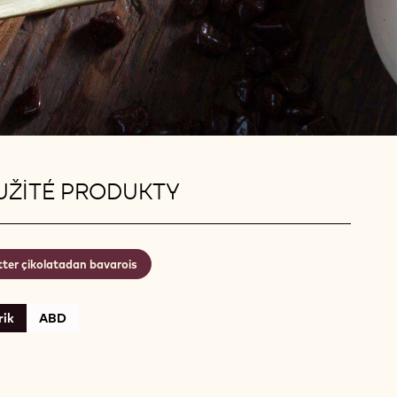
UŽITÉ PRODUKTY
tter çikolatadan bavarois
rik
ABD