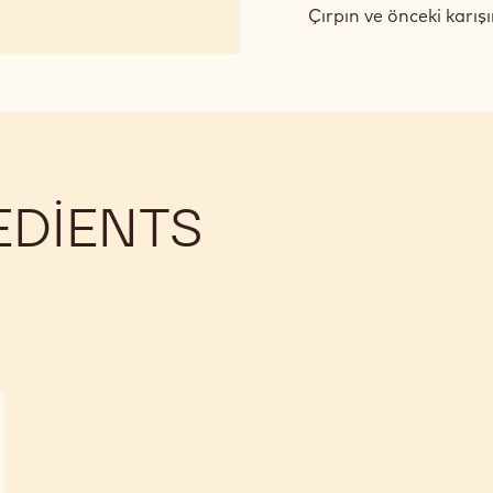
ÇIKOLAT
Çırpın ve önceki karış
BAVAROI
EDIENTS