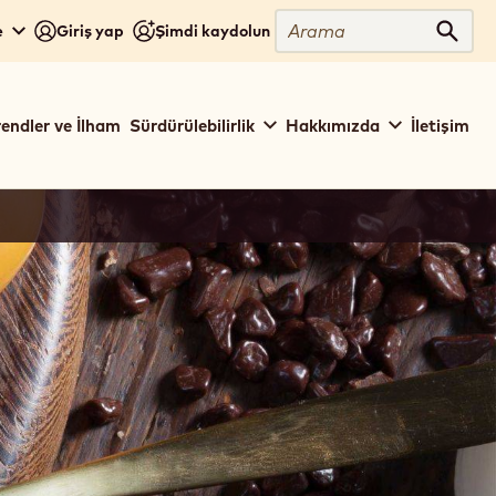
Arama
e
Giriş yap
Şimdi kaydolun
Aram
rendler ve İlham
Sürdürülebilirlik
Hakkımızda
İletişim