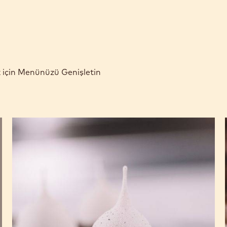
k için Menünüzü Genişletin
Espresso
Karamelli
Bouchee