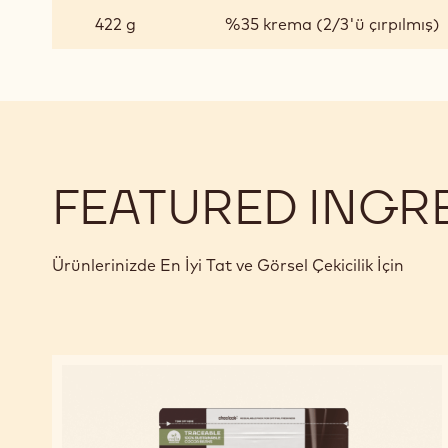
ÇIKOLATADAN
422 g
%35 krema (2/3'ü çırpılmış)
BAVAROIS
FEATURED INGR
Ürünlerinizde En İyi Tat ve Görsel Çekicilik İçin