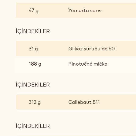
BITTER
ÇIKOLATADAN
47 g
Yumurta sarısı
BAVAROIS
İÇINDEKILER
:
BITTER
ÇIKOLATADAN
31 g
Glikoz şurubu de 60
BAVAROIS
188 g
Plnotučné mléko
İÇINDEKILER
:
BITTER
ÇIKOLATADAN
312 g
Callebaut 811
BAVAROIS
İÇINDEKILER
:
BITTER