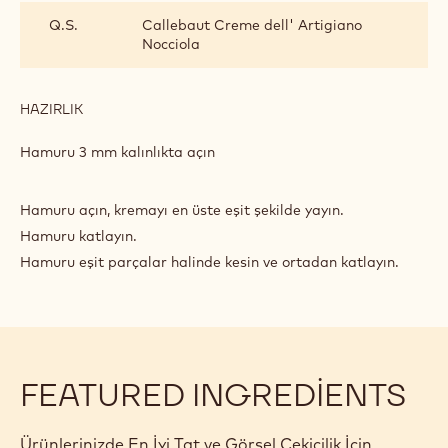
KURABIYELER
Q.S.
Callebaut Creme dell' Artigiano
Nocciola
HAZIRLIK
:
KELEBEK
KURABIYELER
Hamuru 3 mm kalınlıkta açın
Hamuru açın, kremayı en üste eşit şekilde yayın.
Hamuru katlayın.
Hamuru eşit parçalar halinde kesin ve ortadan katlayın.
FEATURED INGREDIENTS
Ürünlerinizde En İyi Tat ve Görsel Çekicilik İçin