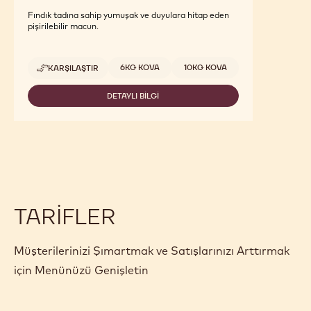
Fındık tadına sahip yumuşak ve duyulara hitap eden
pişirilebilir macun.
Uygun boyutlar
6KG KOVA
10KG KOVA
KARŞILAŞTIR
-
FILLINGS
-
DETAYLI BILGI
-
CREMA
FILLINGS
DELL'
-
ARTIGIANO
CREMA
NOCCIOLA
DELL'
-
ARTIGIANO
10KG
NOCCIOLA
BUCKET
-
10KG
BUCKET
TARIFLER
Müşterilerinizi Şımartmak ve Satışlarınızı Arttırmak
için Menünüzü Genişletin