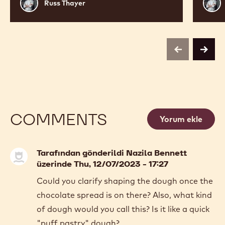
Russ
Russ
Russ Thayer
Thayer
Thay
previous
next
COMMENTS
Yorum ekle
Tarafından gönderildi
Nazila Bennett
üzerinde Thu, 12/07/2023 - 17:27
Could you clarify shaping the dough once the
chocolate spread is on there? Also, what kind
of dough would you call this? Is it like a quick
"puff pastry" dough?