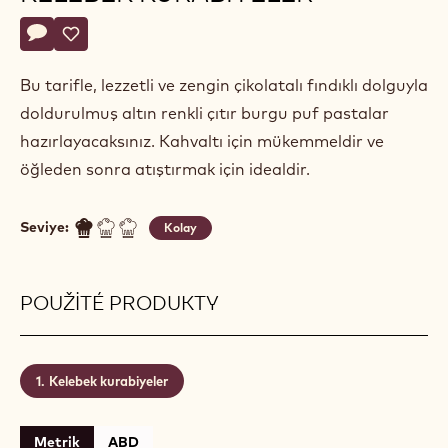
Actions
Yorum yaz
- Çikolatalı ve fındıklı kelebek kurabiyeler
Kaydet
- Çikolatalı ve fındıklı kelebek kurabiyeler
Bu tarifle, lezzetli ve zengin çikolatalı fındıklı dolguyla
doldurulmuş altın renkli çıtır burgu puf pastalar
hazırlayacaksınız. Kahvaltı için mükemmeldir ve
öğleden sonra atıştırmak için idealdir.
Seviye:
Kolay
POUŽITÉ PRODUKTY
Kelebek kurabiyeler
Metrik
ABD