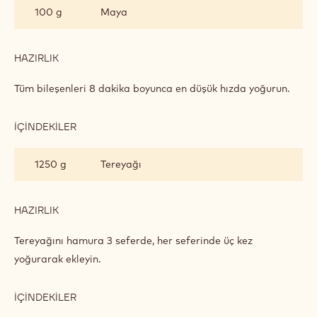
100 g
Maya
HAZIRLIK
:
KELEBEK
KURABIYELER
Tüm bileşenleri 8 dakika boyunca en düşük hızda yoğurun.
İÇINDEKILER
:
KELEBEK
KURABIYELER
1250 g
Tereyağı
HAZIRLIK
:
KELEBEK
KURABIYELER
Tereyağını hamura 3 seferde, her seferinde üç kez
yoğurarak ekleyin.
İÇINDEKILER
:
KELEBEK