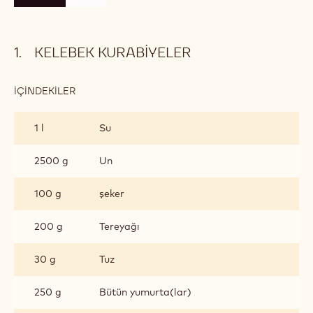
KELEBEK KURABIYELER
İÇINDEKILER
:
KELEBEK
KURABIYELER
1 l
Su
2500 g
Un
100 g
şeker
200 g
Tereyağı
30 g
Tuz
250 g
Bütün yumurta(lar)