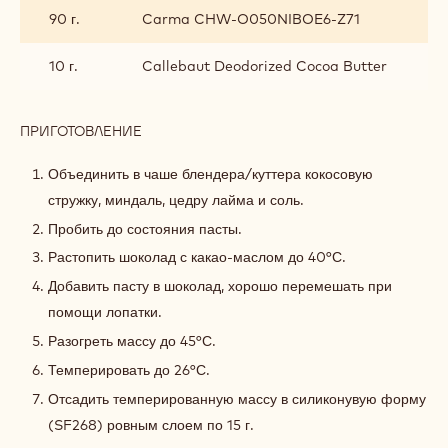
90 г.
Carma CHW-O050NIBOE6-Z71
10 г.
Callebaut Deodorized Cocoa Butter
ПРИГОТОВЛЕНИЕ
:
ПРАЛИНЕ
КОКОСОВОЕ
Объединить в чаше блендера/куттера кокосовую
стружку, миндаль, цедру лайма и соль.
Пробить до состояния пасты.
Растопить шоколад с какао-маслом до 40°С.
Добавить пасту в шоколад, хорошо перемешать при
помощи лопатки.
Разогреть массу до 45°С.
Темперировать до 26°С.
Отсадить темперированную массу в силиконувую форму
(SF268) ровным слоем по 15 г.