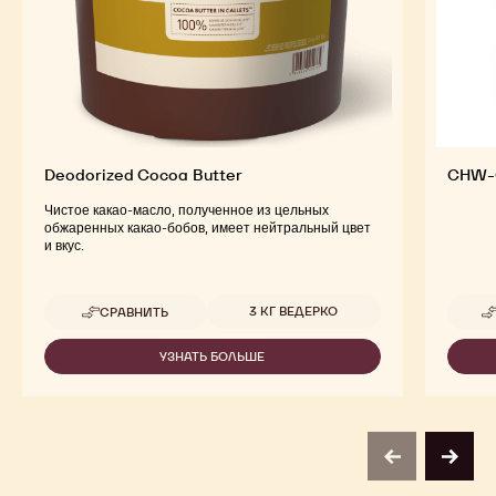
Deodorized Cocoa Butter
CHW-
Чистое какао-масло, полученное из цельных
обжаренных какао-бобов, имеет нейтральный цвет
и вкус.
Доступные размеры
3 КГ ВЕДЕРКО
СРАВНИТЬ
-
DEODORIZED
COCOA
УЗНАТЬ БОЛЬШЕ
-
BUTTER
DEODORIZED
COCOA
BUTTER
previous
next