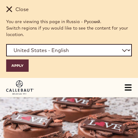
Skip to main content
Close
You are viewing this page in Russia - Русский.
Switch regions if you would like to see the content for your
location.
Tog
mai
nav