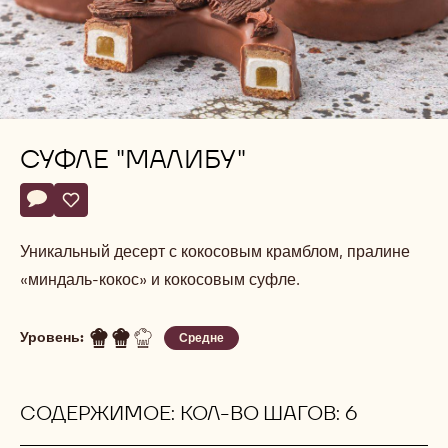
СУФЛЕ "МАЛИБУ"
Actions
Напишите комментарий
- Суфле "Малибу"
Сохранить
- Суфле "Малибу"
Уникальный десерт с кокосовым крамблом, пралине
«миндаль-кокос» и кокосовым суфле.
Уровень:
Средне
СОДЕРЖИМОЕ: КОЛ-ВО ШАГОВ: 6