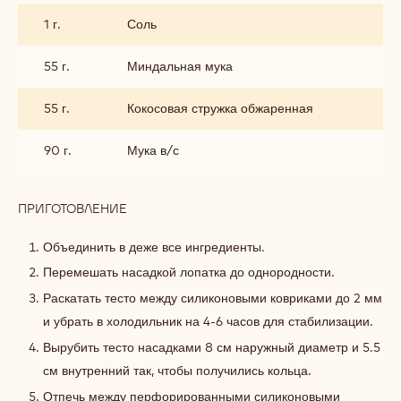
1 г.
Соль
55 г.
Миндальная мука
55 г.
Кокосовая стружка обжаренная
90 г.
Мука в/с
ПРИГОТОВЛЕНИЕ
:
КОКОСОВЫЙ
КРАМБЛ
Объединить в деже все ингредиенты.
Перемешать насадкой лопатка до однородности.
Раскатать тесто между силиконовыми ковриками до 2 мм
и убрать в холодильник на 4-6 часов для стабилизации.
Вырубить тесто насадками 8 см наружный диаметр и 5.5
см внутренний так, чтобы получились кольца.
Отпечь между перфорированными силиконовыми