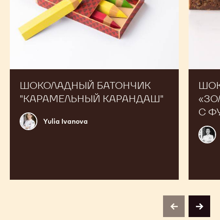
ШОКОЛАДНЫЙ БАТОНЧИК
ШОК
"КАРАМЕЛЬНЫЙ КАРАНДАШ"
«ЗО
С Ф
Yulia
Yulia Ivanova
Ivanova
Dari
Gruz
previous
next