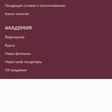
Продукция готовая к использованию
Какао-напитки
АКАДЕМИЯ
Видеоуроки
Курсы
Наши филиалы
Наши шеф-кондитеры
Об академии
© 2021 - 2026
Callebaut
.
Все права защищены
Footer
Условия и положения
-
Политика конфиденциальности