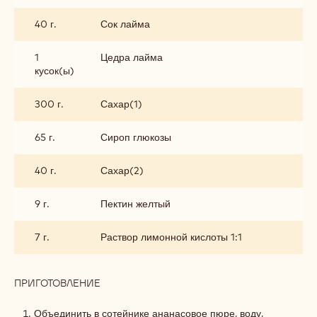
40 г.
Сок лайма
1
Цедра лайма
кусок(ы)
300 г.
Сахар(1)
65 г.
Сироп глюкозы
40 г.
Сахар(2)
9 г.
Пектин желтый
7 г.
Раствор лимонной кислоты 1:1
ПРИГОТОВЛЕНИЕ
:
МАРМЕЛАД
АНАНАС-
Объединить в сотейнике ананасовое пюре, воду,