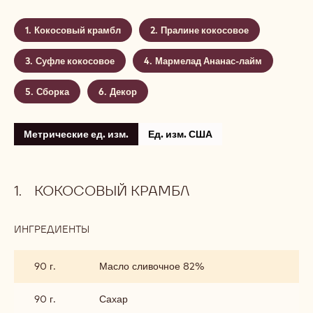
Кокосовый крамбл
Пралине кокосовое
Суфле кокосовое
Мармелад Ананас-лайм
Сборка
Декор
Метрические ед. изм.
Ед. изм. США
КОКОСОВЫЙ КРАМБЛ
ИНГРЕДИЕНТЫ
:
КОКОСОВЫЙ
КРАМБЛ
90 г.
Масло сливочное 82%
90 г.
Сахар