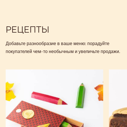
РЕЦЕПТЫ
Добавьте разнообразие в ваше меню: порадуйте
покупателей чем-то необычным и увеличьте продажи.
Шоколадный
Шокола
батончик
плитка
"Карамельный
«Золота
карандаш"
медаль
темная»
с
фундуч
пралине