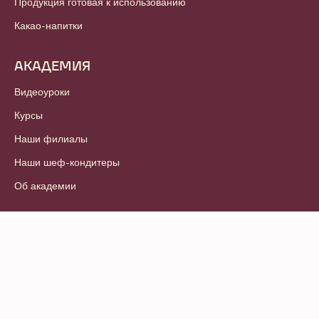
Продукция готовая к использованию
Какао-напитки
АКАДЕМИЯ
Видеоуроки
Курсы
Наши филиалы
Наши шеф-кондитеры
Об академии
© 2021 - 2026
Callebaut
.
Все права защищены
Footer
Условия и положения
-
Политика конфиденциальности
meta