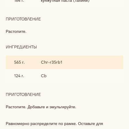
164 г.
кунжутная паста (тахини)
ПРИГОТОВЛЕНИЕ
:
НАЧИНКА
С
Растопите.
ШОКОЛАДОМ
RUBY
ДЛЯ
ИНГРЕДИЕНТЫ
:
КОНФЕТ
НАЧИНКА
ГЛАЗИРОВАННЫХ
С
565 г.
Chr-r35rb1
ПОГРУЖЕНИЕМ
ШОКОЛАДОМ
ВРУЧНУЮ
RUBY
ДЛЯ
124 г.
Cb
КОНФЕТ
ГЛАЗИРОВАННЫХ
ПОГРУЖЕНИЕМ
ПРИГОТОВЛЕНИЕ
:
ВРУЧНУЮ
НАЧИНКА
С
Растопите. Добавьте и эмульгируйте.
ШОКОЛАДОМ
RUBY
ДЛЯ
Равномерно распределите по рамке. Оставьте для
КОНФЕТ