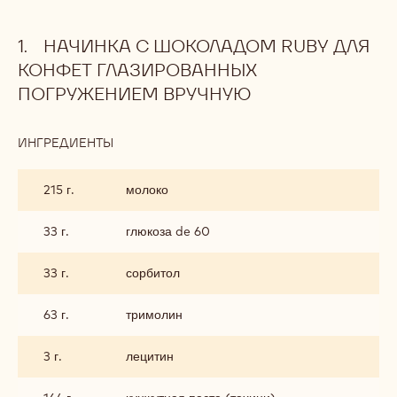
НАЧИНКА С ШОКОЛАДОМ RUBY ДЛЯ
КОНФЕТ ГЛАЗИРОВАННЫХ
ПОГРУЖЕНИЕМ ВРУЧНУЮ
ИНГРЕДИЕНТЫ
:
НАЧИНКА
С
215 г.
молоко
ШОКОЛАДОМ
RUBY
ДЛЯ
33 г.
глюкоза de 60
КОНФЕТ
ГЛАЗИРОВАННЫХ
33 г.
сорбитол
ПОГРУЖЕНИЕМ
ВРУЧНУЮ
63 г.
тримолин
3 г.
лецитин