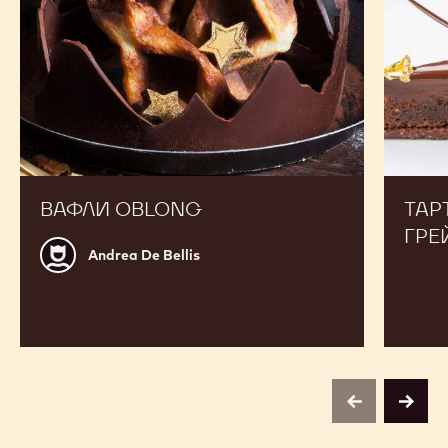
ВАФЛИ OBLONG
ТАР
ГРЕ
Andrea
Andrea De Bellis
De
Bellis
previous
next