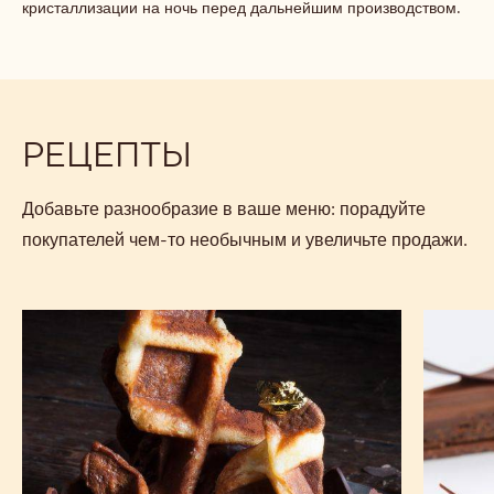
кристаллизации на ночь перед дальнейшим производством.
ГЛАЗИРОВАННЫХ
ПОГРУЖЕНИЕМ
ВРУЧНУЮ
РЕЦЕПТЫ
Добавьте разнообразие в ваше меню: порадуйте
покупателей чем-то необычным и увеличьте продажи.
Вафли
Тарт-
Oblong
брауни
с
чаем
«Эрл
Грей»