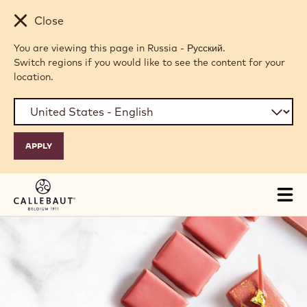
Skip to main content
Close
You are viewing this page in Russia - Русский.
Switch regions if you would like to see the content for your
location.
Tog
mai
nav