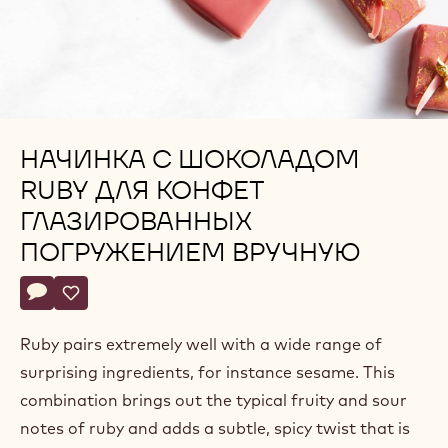
НАЧИНКА С ШОКОЛАДОМ
RUBY ДЛЯ КОНФЕТ
ГЛАЗИРОВАННЫХ
ПОГРУЖЕНИЕМ ВРУЧНУЮ
Actions
Напишите комментарий
- Начинка с шоколадом ruby для конфет глазированных пог
Сохранить
- Начинка с шоколадом ruby для конфет глазированных
Ruby pairs extremely well with a wide range of
surprising ingredients, for instance sesame. This
combination brings out the typical fruity and sour
notes of ruby and adds a subtle, spicy twist that is