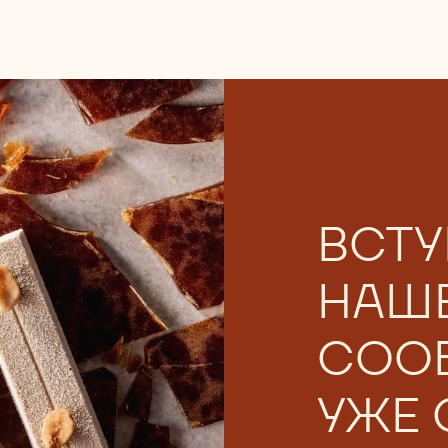
ВСТУ
НАШ
СОО
УЖЕ 