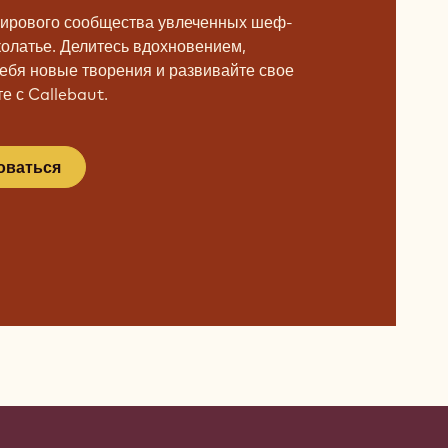
мирового сообщества увлеченных шеф-
колатье. Делитесь вдохновением,
ебя новые творения и развивайте свое
е с Callebaut.
оваться