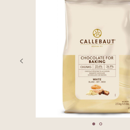
previous
Move to slide 1
Move to slide