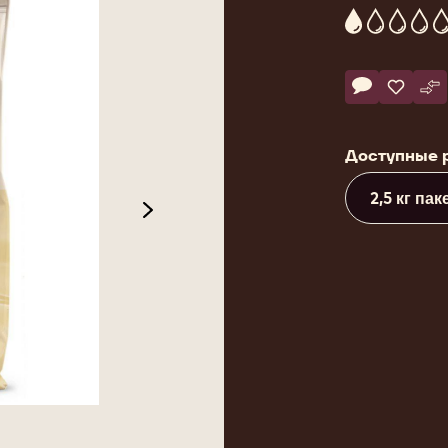
1
Actions
Напишите к
- Chocolate
Сохран
- Choco
Ср
- 
Доступные 
2,5 кг пак
next
 2