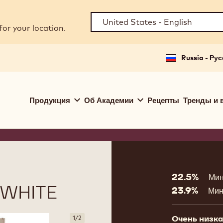
for your location.
Russia - Ру
Main
Продукция
Об Академии
Рецепты
Тренды и 
navigation
Callebaut
Product
informat
22.5%
Мин
WHITE
23.9%
Мин
Очень низка
1
/
2