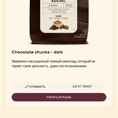
Chocolate chunks - dark
Умеренно-насыщенный темный шоколад, который не
теряет свою цельность даже после выпекания.
Доступные размеры
2,5 КГ ПАКЕТ
СРАВНИТЬ
-
CHOCOLATE
CHUNKS
УЗНАТЬ БОЛЬШЕ
-
-
CHOCOLATE
DARK
CHUNKS
-
DARK