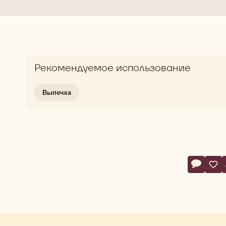
Рекомендуемое использование
Выпечка
Action
Напишит
- Chocol
Сох
- C