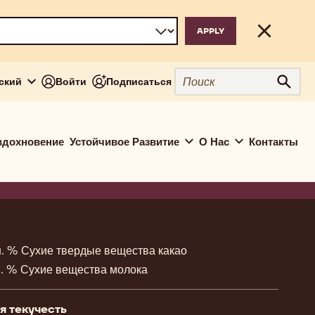
Close
Поиск
сский
Войти
Подписаться
Поис
вдохновение
Устойчивое Развитие
О Нас
Контакты
ion
. % Сухие твердые вещества какао
. % Сухие вещества молока
я текучесть