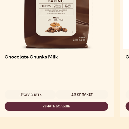
Chocolate Chunks Milk
C
Доступные размеры
2,5 КГ ПАКЕТ
СРАВНИТЬ
-
CHOCOLATE
CHUNKS
УЗНАТЬ БОЛЬШЕ
-
MILK
CHOCOLATE
CHUNKS
MILK