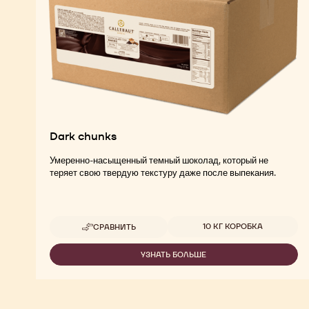
Dark chunks
Умеренно-насыщенный темный шоколад, который не
теряет свою твердую текстуру даже после выпекания.
Доступные размеры
10 КГ КОРОБКА
СРАВНИТЬ
-
DARK
CHUNKS
УЗНАТЬ БОЛЬШЕ
-
DARK
CHUNKS