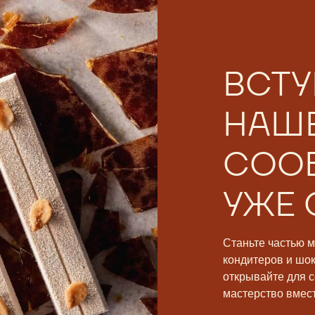
ВСТУ
НАШ
СОО
УЖЕ 
Станьте частью 
кондитеров и шо
открывайте для с
мастерство вмест