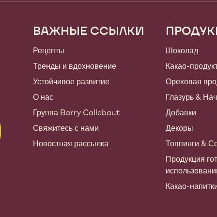
ВАЖНЫЕ ССЫЛКИ
ПРОДУК
Footer
Callebaut
Рецепты
Шоколад
Тренды и вдохновение
Какао-продук
Устойчивое развитие
Ореховая про
О нас
Глазурь & На
Группа Barry Callebaut
Добавки
Свяжитесь с нами
Декоры
Новостная рассылка
Топпинги & С
Продукция гот
использован
Какао-напитк