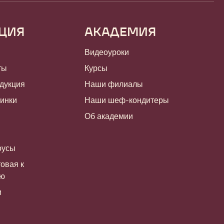
ЦИЯ
АКАДЕМИЯ
Видеоуроки
ты
Курсы
дукция
Наши филиалы
чинки
Наши шеф-кондитеры
Об академии
оусы
овая к
ию
и