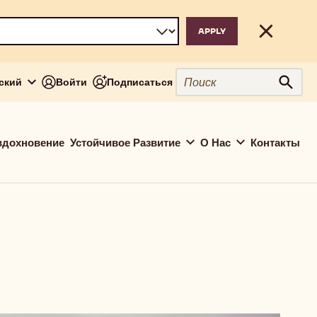
Close
Поиск
сский
Войти
Подписаться
Поис
вдохновение
Устойчивое Развитие
О Нас
Контакты