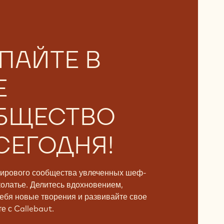
ПАЙТЕ В
Е
БЩЕСТВО
СЕГОДНЯ!
мирового сообщества увлеченных шеф-
колатье. Делитесь вдохновением,
ебя новые творения и развивайте свое
е с Callebaut.