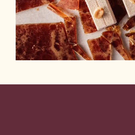
Website
info