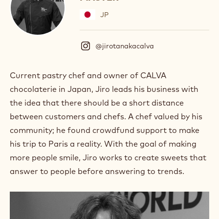
JP
@jirotanakacalva
(
I
n
s
Current pastry chef and owner of CALVA
t
chocolaterie in Japan, Jiro leads his business with
a
g
the idea that there should be a short distance
r
between customers and chefs. A chef valued by his
a
m
community; he found crowdfund support to make
)
his trip to Paris a reality. With the goal of making
.
more people smile, Jiro works to create sweets that
O
p
answer to people before answering to trends.
e
n
s
i
n