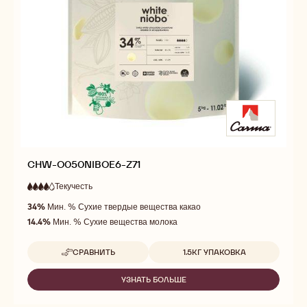
CHW-O050NIBOE6-Z71
Текучесть
:
4
4
высокая
out
34%
Мин. % Сухие твердые вещества какао
текучесть
of
14.4%
Мин. % Сухие вещества молока
5
Доступные размеры
СРАВНИТЬ
1.5КГ УПАКОВКА
-
CHW-
O050NIBOE6-
УЗНАТЬ БОЛЬШЕ
-
Z71
CHW-
O050NIBOE6-