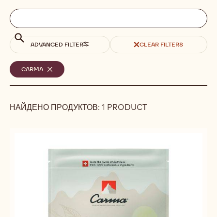
Filters
Filters:
Поиск
search
Поиск
ADVANCED FILTER
CLEAR FILTERS
Выбранные
CARMA
-
REMOVE
фильтры
FILTER
НАЙДЕНО ПРОДУКТОВ: 1 PRODUCT
Results