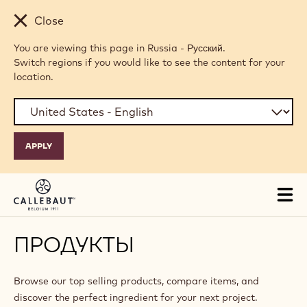
Skip to main content
Close
You are viewing this page in Russia - Русский.
Switch regions if you would like to see the content for your
location.
Tog
mai
nav
ПРОДУКТЫ
Browse our top selling products, compare items, and
discover the perfect ingredient for your next project.