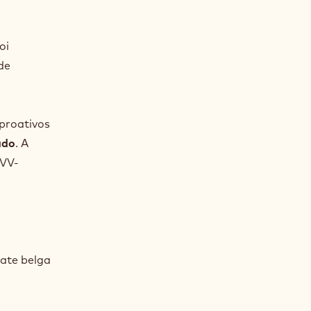
oi
de
 proativos
ado
. A
AVV-
ate belga