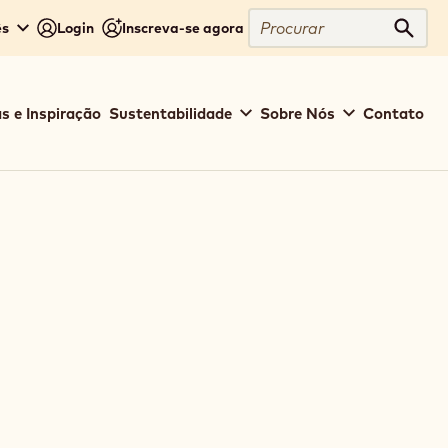
Procurar
ês
Login
Inscreva-se agora
Procu
s e Inspiração
Sustentabilidade
Sobre Nós
Contato