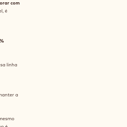
borar com
l, é
0%
sa linha
manter a
– mesmo
vo é