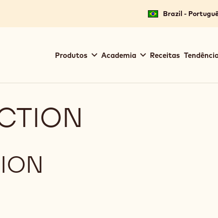
Brazil - Portugu
Main
Produtos
Academia
Receitas
Tendência
navigation
Callebaut
CTION
ION