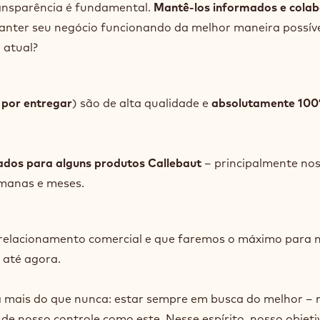
ransparência é fundamental.
Mantê-los informados e cola
anter seu negócio funcionando da melhor maneira possíve
 atual?
 por entregar
) são de alta qualidade e
absolutamente 10
ados para alguns produtos Callebaut
– principalmente nos
emanas e meses.
relacionamento comercial e que faremos o máximo para 
 até agora.
a mais do que nunca: estar sempre em busca do melhor 
e nosso controle como este. Nesse espírito, nosso objeti