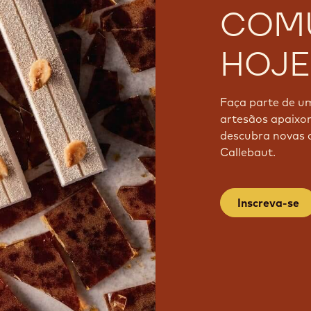
COM
HOJE
Faça parte de u
artesãos apaixon
descubra novas c
Callebaut.
Inscreva-se