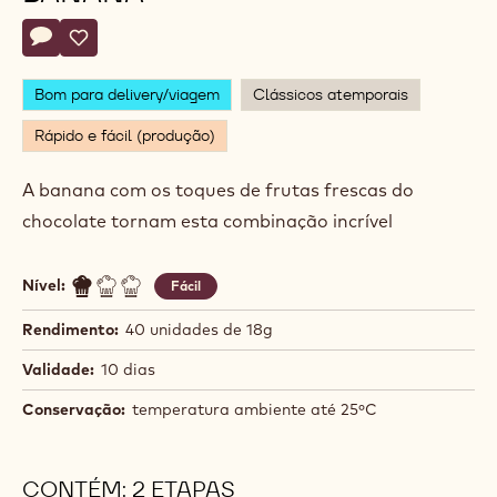
Actions
Deixe um comentário
- Copinho Arriba com Banana
Salvar
- Copinho Arriba com Banana
Bom para delivery/viagem
Clássicos atemporais
Rápido e fácil (produção)
A banana com os toques de frutas frescas do
chocolate tornam esta combinação incrível
Nível:
Fácil
Rendimento:
40 unidades de 18g
Validade:
10 dias
Conservação:
temperatura ambiente até 25ºC
CONTÉM: 2 ETAPAS