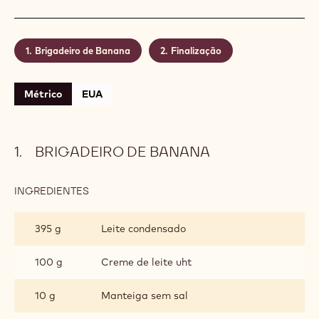
Brigadeiro de Banana
Finalização
Métrico
EUA
BRIGADEIRO DE BANANA
INGREDIENTES
:
BRIGADEIRO
DE
395 g
Leite condensado
BANANA
100 g
Creme de leite uht
10 g
Manteiga sem sal