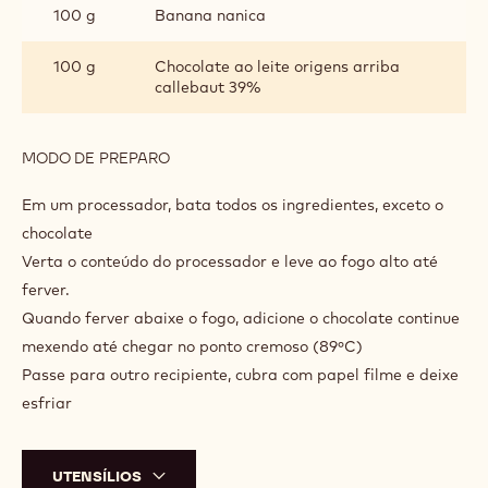
100 g
Banana nanica
100 g
Chocolate ao leite origens arriba
callebaut 39%
MODO DE PREPARO
:
BRIGADEIRO
DE
Em um processador, bata todos os ingredientes, exceto o
BANANA
chocolate
Verta o conteúdo do processador e leve ao fogo alto até
ferver.
Quando ferver abaixe o fogo, adicione o chocolate continue
mexendo até chegar no ponto cremoso (89ºC)
Passe para outro recipiente, cubra com papel filme e deixe
esfriar
UTENSÍLIOS