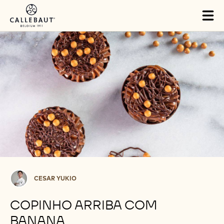
Skip to main content
Tog
mai
nav
Cesar
CESAR YUKIO
Yukio
COPINHO ARRIBA COM
BANANA