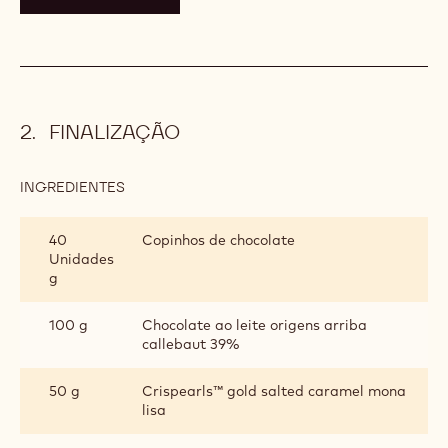
FINALIZAÇÃO
INGREDIENTES
:
FINALIZAÇÃO
40
Copinhos de chocolate
Unidades
g
100 g
Chocolate ao leite origens arriba
callebaut 39%
50 g
Crispearls™ gold salted caramel mona
lisa