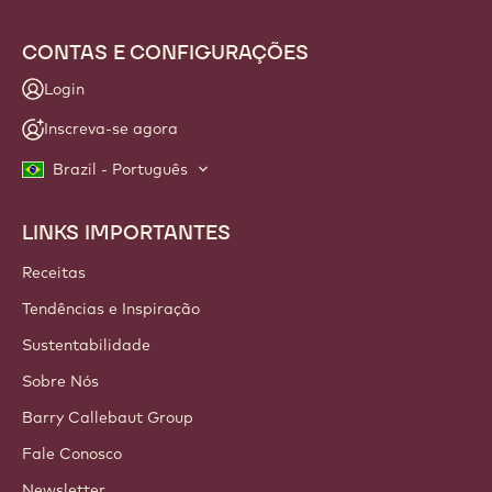
CONTAS E CONFIGURAÇÕES
Login
Inscreva-se agora
Brazil - Português
LINKS IMPORTANTES
Footer
Callebaut
Receitas
Tendências e Inspiração
Sustentabilidade
Sobre Nós
Barry Callebaut Group
Fale Conosco
Newsletter