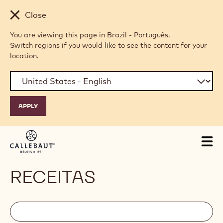
Skip to main content
Close
You are viewing this page in Brazil - Português.
Switch regions if you would like to see the content for your
location.
Tog
mai
nav
RECEITAS
Filters
Filters:
Procurar
search