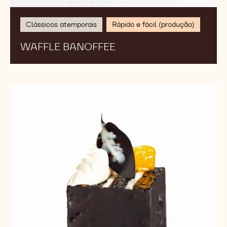
Clássicos atemporais
Rápido e fácil (produção)
WAFFLE BANOFFEE
Black
&
White