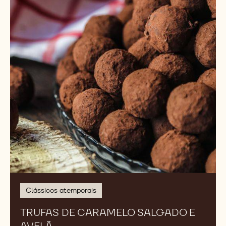
Salgado
e
Avelã
Clássicos atemporais
TRUFAS DE CARAMELO SALGADO E
AVELÃ