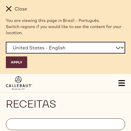
Skip to main content
Close
You are viewing this page in Brazil - Português.
Switch regions if you would like to see the content for your
location.
Tog
mai
nav
RECEITAS
Filters
Filters:
Procurar
search