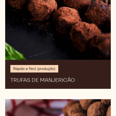
Rápido e fácil (produção)
TRUFAS DE MANJERICÃO
Trufas
de
Caramelo