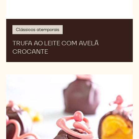
Clássicos atemporais
TRUFA AO LEITE COM AVELÃ
CROCANTE
Mini
Trufa
de
Champagne
com
Corações
Ruby