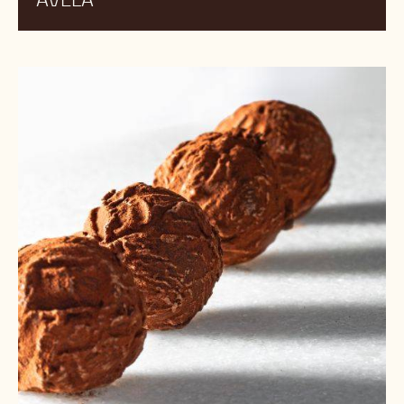
Trufa
de
Rum