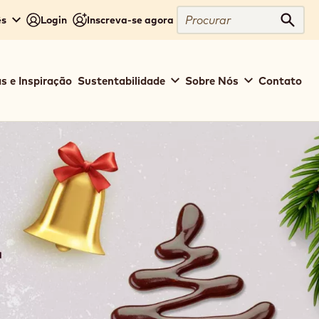
Procurar
ês
Login
Inscreva-se agora
Procu
s e Inspiração
Sustentabilidade
Sobre Nós
Contato