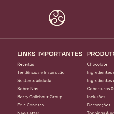
LINKS IMPORTANTES
PRODUT
Footer
Callebaut
Receitas
Chocolate
a
Tendências e Inspiração
Ingredientes
Sustentabilidade
Ingredientes 
Sobre Nós
Coberturas &
Barry Callebaut Group
Inclusões
Fale Conosco
Decorações
Newsletter
Toppings & s