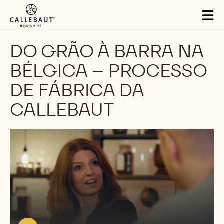
Skip to main content
Tog
mai
nav
DO GRÃO À BARRA NA
BÉLGICA – PROCESSO
DE FÁBRICA DA
CALLEBAUT
Reproduzir
vídeo:
https://youtu.be/E1Bt3l58NNg