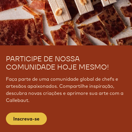
3
l
5
8
N
N
g
PARTICIPE DE NOSSA
COMUNIDADE HOJE MESMO!
Faça parte de uma comunidade global de chefs e
artesãos apaixonados. Compartilhe inspiração,
descubra novas criações e aprimore sua arte com a
Callebaut.
Inscreva-se