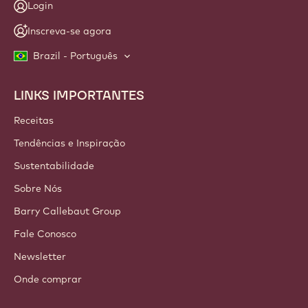
Login
Inscreva-se agora
Brazil - Português
LINKS IMPORTANTES
Footer
Callebaut
Receitas
Tendências e Inspiração
Sustentabilidade
Sobre Nós
Barry Callebaut Group
Fale Conosco
Newsletter
Onde comprar