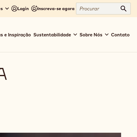
Procurar
ês
Login
Inscreva-se agora
Procu
s e Inspiração
Sustentabilidade
Sobre Nós
Contato
A