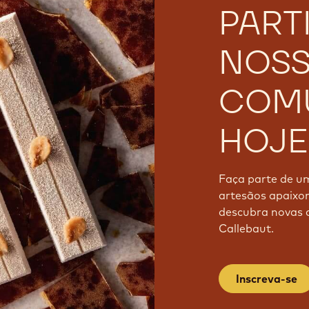
PART
NOS
COM
HOJE
Faça parte de u
artesãos apaixon
descubra novas c
Callebaut.
Inscreva-se