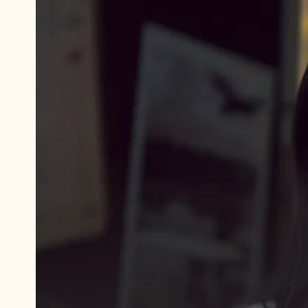
Reproduzir
vídeo:
https://youtu.be/x2wSGryAuOw