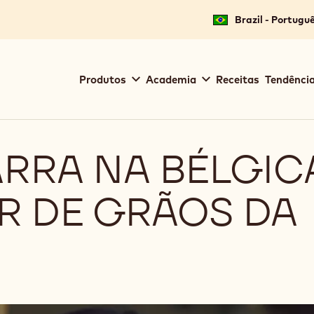
Brazil - Portugu
Main
Produtos
Academia
Receitas
Tendência
navigation
Callebaut
ARRA NA BÉLGIC
R DE GRÃOS DA