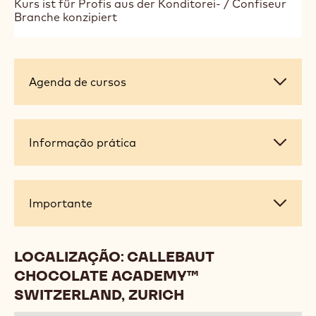
Kurs ist für Profis aus der Konditorei- / Confiseur
Branche konzipiert
Agenda
Agenda de cursos
de
cursos
Informação
Informação prática
prática
Importante
Importante
LOCALIZAÇÃO: CALLEBAUT
CHOCOLATE ACADEMY™
SWITZERLAND, ZURICH