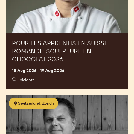
chocolat
2026
POUR LES APPRENTIS EN SUISSE
ROMANDE: SCULPTURE EN
CHOCOLAT 2026
18 Aug 2026 - 19 Aug 2026
Iniciante
Schaustück
Switzerland, Zurich
Kurs
für
Lernende
2026