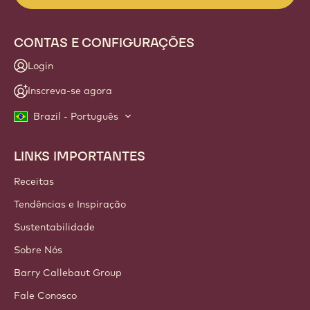
CONTAS E CONFIGURAÇÕES
Login
Inscreva-se agora
Brazil - Português
LINKS IMPORTANTES
Footer
Callebaut
Receitas
Tendências e Inspiração
Sustentabilidade
Sobre Nós
Barry Callebaut Group
Fale Conosco