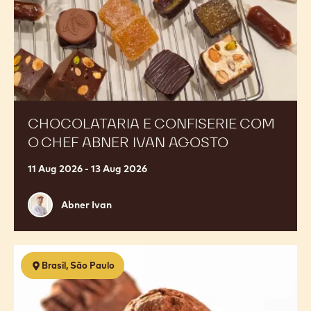
Ivan
Agosto
CHOCOLATARIA E CONFISERIE COM
O CHEF ABNER IVAN AGOSTO
11 Aug 2026 - 13 Aug 2026
Abner
Abner Ivan
Ivan
Chocolataria
Brasil, São Paulo
1.0
-
Descobrindo