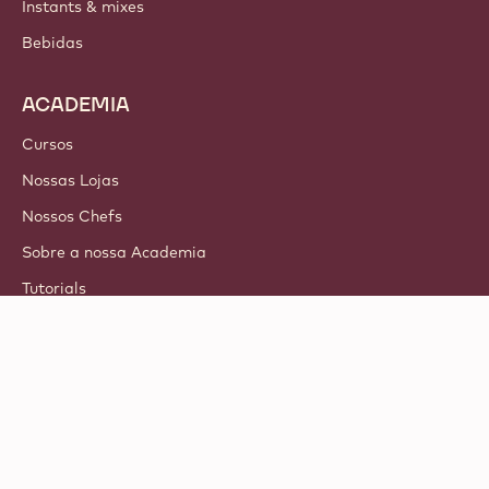
Instants & mixes
Bebidas
ACADEMIA
Cursos
Nossas Lojas
Nossos Chefs
Sobre a nossa Academia
Tutorials
© 2021 - 2026
Callebaut
.
todos os direitos reservados
Footer
Termos e Condições
-
Privacidade & Política de Cookies
meta