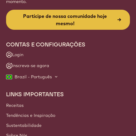
momento.
Participe de nossa comunidade hoje
mesmo!
CONTAS E CONFIGURAÇÕES
Login
Inscreva-se agora
Brazil - Português
LINKS IMPORTANTES
Footer
Callebaut
Receitas
Tendências e Inspiração
Sustentabilidade
Sobre Nós