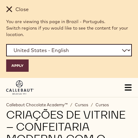
Skip to main content
Close
You are viewing this page in Brazil - Português.
Switch regions if you would like to see the content for your
location.
Tog
mai
nav
Callebaut Chocolate Academy™
/
Cursos
/
Cursos
CRIAÇÕES DE VITRINE
– CONFEITARIA