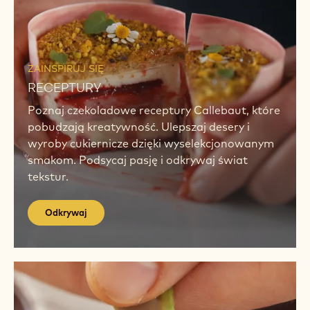
filmów i instrukcji, dostosowanych do
wszystkich poziomów umiejętności. Uwolnij
swój nieograniczony talent i kreatywność.
Odkrywaj
Odkrywaj
ZAINSPIRUJ SIĘ
RECEPTURY
Poznaj czekoladowe receptury Callebaut, które
pobudzają kreatywność. Ulepszaj desery i