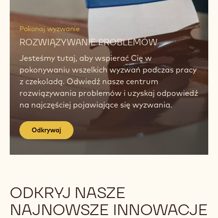
rozwiązaniom zapewniającym wyśmienite
kreacje.
Odkrywaj
Odkrywaj
Odkrywaj
Pokonaj wyzwanie
ROZWIĄZYWANIE PROBLEMÓW
Jesteśmy tutaj, aby wspierać Cię w
pokonywaniu wszelkich wyzwań podczas pracy
z czekoladą. Odwiedź nasze centrum
rozwiązywania problemów i uzyskaj odpowiedź