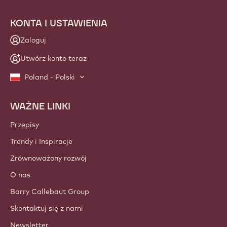
NEWSLETTER
Dołącz do naszej społeczności rzemieślników i szefów
kuchni i bądź na bieżąco z nowościami, innowacjami i
możliwościami nauki w branży. Gwarantujemy brak spamu:
w każdej chwili możesz zmienić swoje ustawienia
subskrypcji.
Dołącz do naszej społeczności już dziś!
KONTA I USTAWIENIA
Zaloguj
Utwórz konto teraz
Poland - Polski