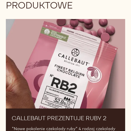
na najczęściej pojawiające się wyzwania.
Odkrywaj
ODKRYJ NASZE
NAJNOWSZE INNOWACJE
PRODUKTOWE
Callebaut
prezentuje
RUBY
2