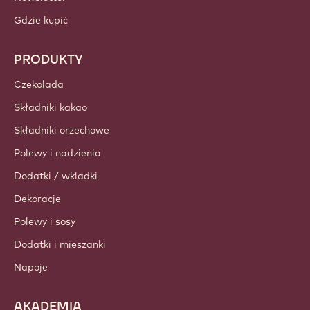
WAŻNE LINKI
Footer
Callebaut
Przepisy
Trendy i Inspiracje
Zrównoważony rozwój
O nas
Barry Callebaut Group
Skontaktuj się z nami
Newsletter
Gdzie kupić
PRODUKTY
Czekolada
Składniki kakao
Składniki orzechowe