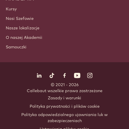
Polewy i nadzienia
Dodatki / wkladki
Dekoracje
Polewy i sosy
Dodatki i mieszanki
Napoje
AKADEMIA
Kursy
Nasi Szefowie
Nasze lokalizacje
O naszej Akademii
Samouczki