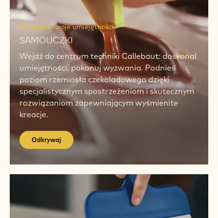
wyroby cukiernicze dzięki wyselekcjonowanym
smakom. Podsycaj pasję i odkrywaj świat
tekstur.
Odkrywaj
Odkrywaj
Odkrywaj
Doskonal swoje umiejętności
SAMOUCZKI
Wejdź do centrum techniki Callebaut: doskonal
umiejętności, pokonuj wyzwania. Podnieś
poziom rzemiosła czekoladowego dzięki
specjalistycznym spostrzeżeniom i skutecznym