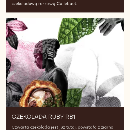
CREMAS
Wypełnij swoje wyroby piekarnicze niezwykłą
czekoladową rozkoszą Callebaut.
CZEKOLADA
RUBY
RB1