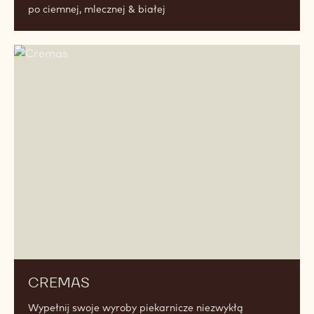
CALLEBAUT PREZENTUJE RUBY 2
"Nowe pokolenie czekolady ruby" 4 rodzaj czekolady
po ciemnej, mlecznej & białej
Cremas