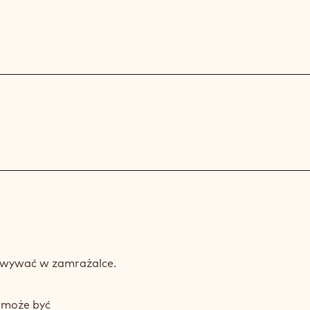
howywać w zamrażalce.
 może być