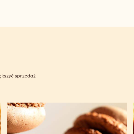
ększyć sprzedaż
Makaroniki
z ciemnej
czekolady