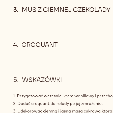
MUS Z CIEMNEJ CZEKOLADY
CROQUANT
WSKAZÓWKI
1. Przygotować wcześniej krem waniliowy i przec
2. Dodać croquant do rolady po jej zmrożeniu.
3. Udekorować ciemną i jasną masą cukrową która