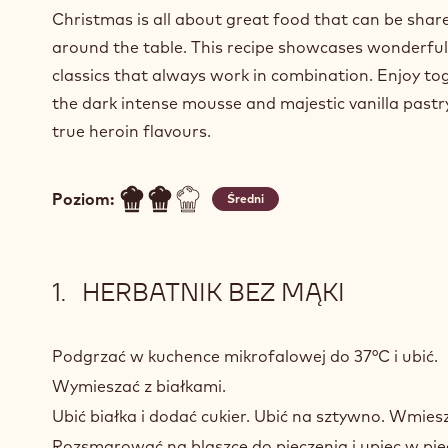
Christmas is all about great food that can be shar
around the table. This recipe showcases wonderful
classics that always work in combination. Enjoy to
the dark intense mousse and majestic vanilla past
true heroin flavours.
Poziom:
Średni
HERBATNIK BEZ MĄKI
Podgrzać w kuchence mikrofalowej do 37°C i ubić.
Wymieszać z białkami.
Ubić białka i dodać cukier. Ubić na sztywno. Wmies
Rozsmarować na blaszce do pieczenia i upiec w pi