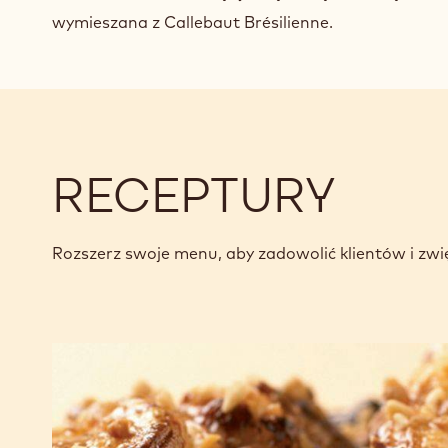
wymieszana z Callebaut Brésilienne.
RECEPTURY
Rozszerz swoje menu, aby zadowolić klientów i zwi
Ciasteczka
motylki
z czekoladą
i orzechami