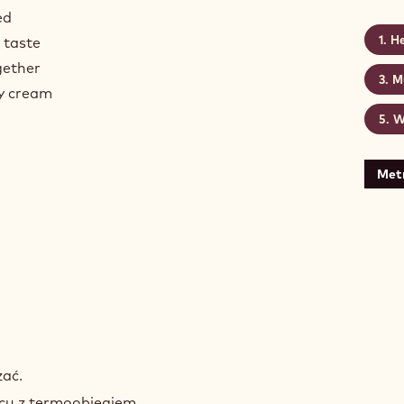
ed
He
 taste
gether
M
ry cream
W
Met
zać.
ecu z termoobiegiem