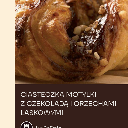
laskowymi
CIASTECZKA MOTYLKI
Z CZEKOLADĄ I ORZECHAMI
LASKOWYMI
Luc
Luc De Corte