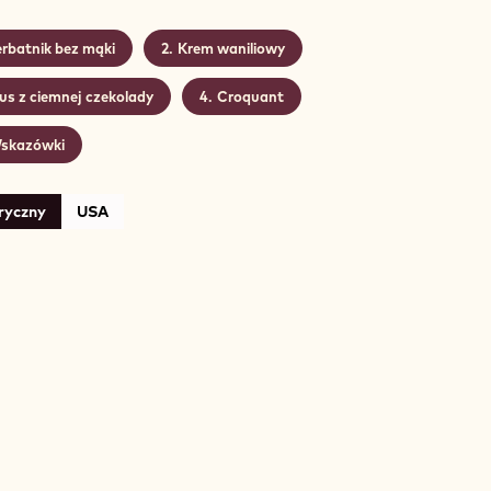
rbatnik bez mąki
Krem waniliowy
us z ciemnej czekolady
Croquant
skazówki
ryczny
USA