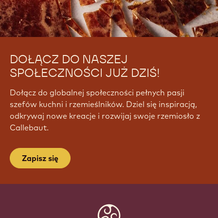
a
t
c
h
?
DOŁĄCZ DO NASZEJ
v
=
SPOŁECZNOŚCI JUŻ DZIŚ!
P
Z
Dołącz do globalnej społeczności pełnych pasji
D
szefów kuchni i rzemieślników. Dziel się inspiracją,
1
odkrywaj nowe kreacje i rozwijaj swoje rzemiosło z
A
Callebaut.
W
r
s
Zapisz się
6
J
Q
Website