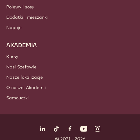
Polewy i sosy
Dodatki i mieszanki
Napoje
AKADEMIA
Kursy
Nasi Szefowie
Nasze lokalizacje
O naszej Akademii
Samouczki
Obserwuj nas
LinkedIn
TikTok
Opens in a new window.
Opens in a new window.
Facebook
YouTube
Opens in a new window
Instagram
Opens in a new w
Opens in
© 2021 - 2026