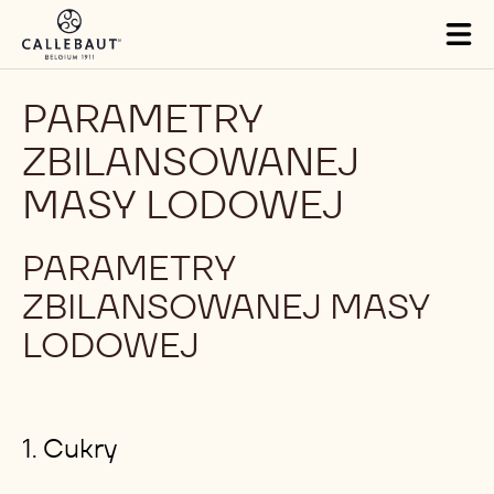
Skip to main content
Tog
mai
nav
PARAMETRY
ZBILANSOWANEJ
MASY LODOWEJ
PARAMETRY
ZBILANSOWANEJ MASY
LODOWEJ
1. Cukry