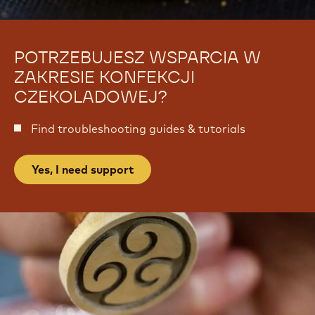
C
-
i
C
a
i
s
a
t
s
o
t
o
POTRZEBUJESZ WSPARCIA W
ZAKRESIE KONFEKCJI
CZEKOLADOWEJ?
Find troubleshooting guides & tutorials