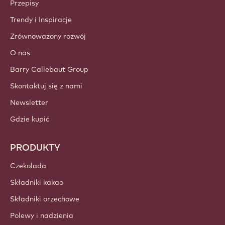
KONTA I USTAWIENIA
Zaloguj
Utwórz konto teraz
Poland - Polski
WAŻNE LINKI
Footer
Callebaut
Przepisy
Trendy i Inspiracje
Zrównoważony rozwój
O nas
Barry Callebaut Group
Skontaktuj się z nami