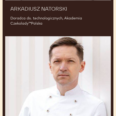
ARKADIUSZ NATORSKI
Doradca ds. technologicznych, Akademia
Czekolady™Polska
Michał
Kleiber