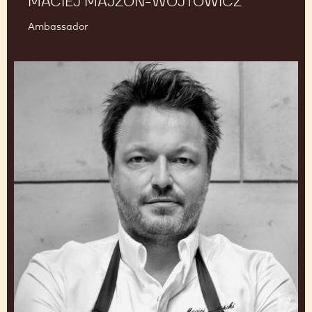
MACIEJ MAJZON-WÓJTOWICZ
Ambassador
Maciej
Rosiński