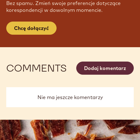
ZAPISZ SIĘ DO NEWSLETTERU
Stań się częścią największej społeczności
rzemieślników i szefów kuchni, aby być na bieżąco z
najnowszymi wiadomościami branżowymi,
innowacjami, technikami, możliwościami nauki i
wiele więcej
Bez spamu. Zmień swoje preferencje dotyczące
korespondencji w dowolnym momencie.
Chcę dołączyć