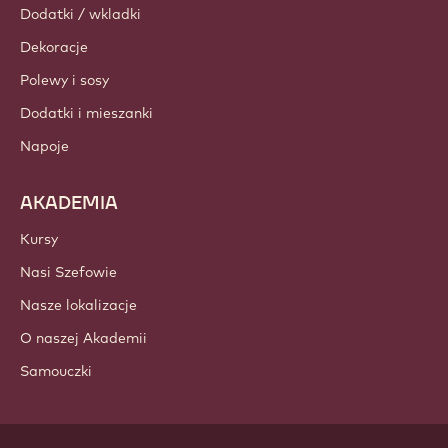
Newsletter
Gdzie kupić
PRODUKTY
Czekolada
Składniki kakao
Składniki orzechowe
Polewy i nadzienia
Dodatki / wkladki
Dekoracje
Polewy i sosy
Dodatki i mieszanki
Napoje