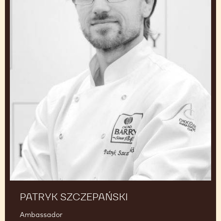
Ambassador
Polska
Patryk
Szczepański