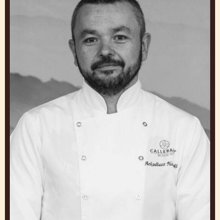
ZAINSPIRUJ SIĘ NASZYMI
SZEFAMI KUCHNI
Pracuj i ucz się od ekspertów, aby tworzyć Ciasto,
które Cię wyróżnią
Arkadiusz
Natorski