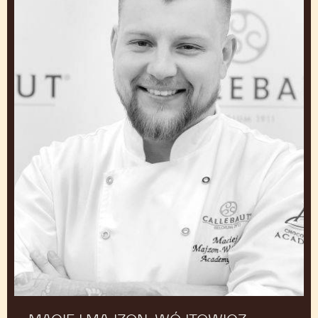
MICHAŁ KLEIBER
Doradca technologiczny, Akademia Czekolady Łódź
Polska
Maciej
Majzon-
Wójtowicz