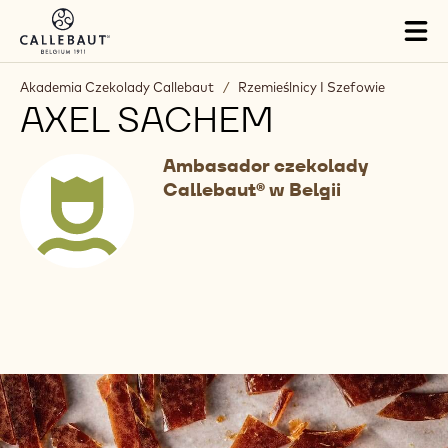
Skip to main content
Tog
mai
nav
Akademia Czekolady Callebaut
/
Rzemieślnicy I Szefowie
AXEL SACHEM
Ambasador czekolady
Callebaut® w Belgii