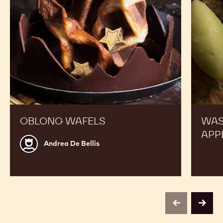
OBLONG WAFELS
WAS
APP
Andrea
Andrea De Bellis
De
Bellis
previous
next