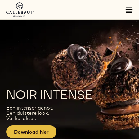
Skip to main content
Tog
mai
nav
NOIR INTENSE
Een intenser genot.
Een duistere look.
Vol karakter.
Download hier