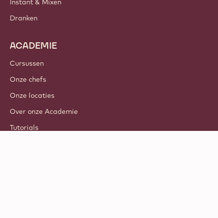
Instant & Mixen
Dranken
ACADEMIE
Cursussen
Onze chefs
Onze locaties
Over onze Academie
Tutorials
© 2021 - 2026
Callebaut
.
alle rechten voorbehouden
Footer
Algemene voorwaarden
-
Privacybeleid
meta