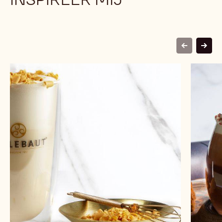
previous
next
Goldie
Sailing
(standard)
off