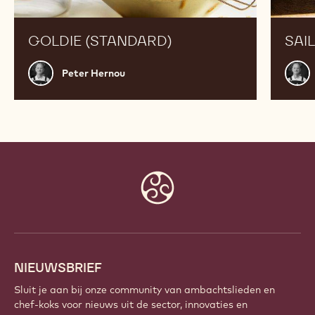
GOLDIE (STANDARD)
SAI
Peter
Pete
Peter Hernou
Hernou
Hern
Website
info
NIEUWSBRIEF
Sluit je aan bij onze community van ambachtslieden en
chef-koks voor nieuws uit de sector, innovaties en