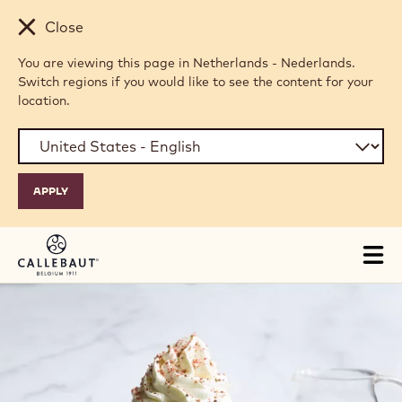
Skip to main content
Close
You are viewing this page in Netherlands - Nederlands.
Switch regions if you would like to see the content for your
location.
Tog
mai
nav