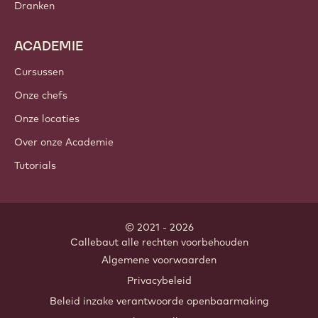
Dranken
ACADEMIE
Cursussen
Onze chefs
Onze locaties
Over onze Academie
Tutorials
© 2021 - 2026
Callebaut
.
alle rechten voorbehouden
Footer
Algemene voorwaarden
-
Privacybeleid
meta
Beleid inzake verantwoorde openbaarmaking
navigation