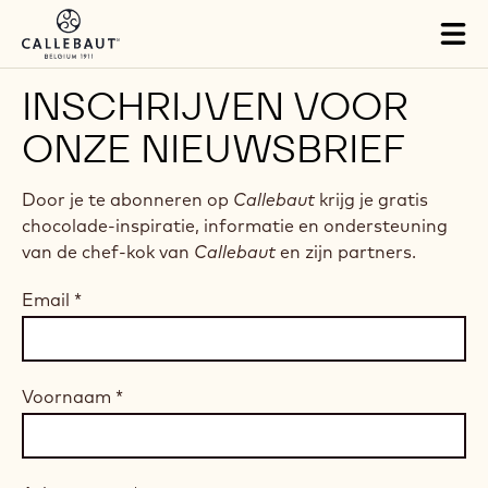
Skip to main content
Tog
mai
nav
INSCHRIJVEN VOOR
ONZE NIEUWSBRIEF
Door je te abonneren op
Callebaut
krijg je gratis
chocolade-inspiratie, informatie en ondersteuning
van de chef-kok van
Callebaut
en zijn partners.
Email
*
Voornaam
*