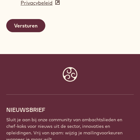
Privacybeleid
(opens
a
in
new
a
window)
new
window)
Website
info
NIEUWSBRIEF
Sluit je aan bij onze community van ambachtslieden en
chef-koks voor nieuws uit de sector, innovaties en
opleidingen. Vrij van spam: wijzig je mailingvoorkeuren
wanneer je maar wilt.