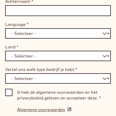
Achternaam
*
Language
*
Land
*
Vertel ons welk type bedrijf je hebt
*
Ik heb de algemene voorwaarden en het
privacybeleid gelezen en accepteer deze.
*
Algemene voorwaarden
(opens
in