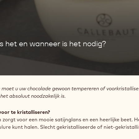
s het en wanneer is het nodig?
 moet u uw chocolade gewoon tempereren of voorkristalliser
et absoluut noodzakelijk is.
or te kristalliseren?
zorgt voor een mooie satijnglans en een heerlijke beet. H
re kunt halen. Slecht gekristalliseerde of niet-gekristall