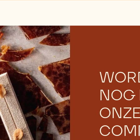
WOR
NOG 
ONZ
COMM