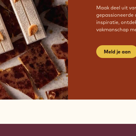
Maak deel uit v
gepassioneerde 
inspiratie, ontde
vakmanschap met
Meld je aan