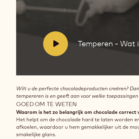
het
en
wanneer
is
het
nodig?
V
Temperen - Wat i
i
d
e
o
:
Wilt u de perfecte chocoladeproducten creëren? Dan
tempereren is en geeft aan voor welke toepassingen h
GOED OM TE WETEN
Waarom is het zo belangrijk om chocolade correct vo
Het helpt om de chocolade hard te laten worden en 
afkoelen, waardoor u hem gemakkelijker uit de moulu
smakelijke glans.