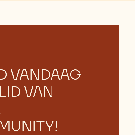
D VANDAAG
LID VAN
E
UNITY!