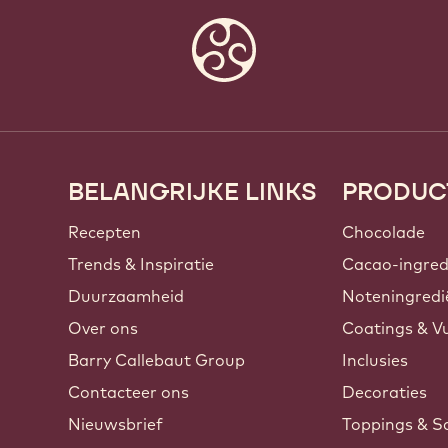
BELANGRIJKE LINKS
PRODUC
Footer
Callebaut
Recepten
Chocolade
Trends & Inspiratie
Cacao-ingred
Duurzaamheid
Noteningredi
Over ons
Coatings & Vu
Barry Callebaut Group
Inclusies
Contacteer ons
Decoraties
Nieuwsbrief
Toppings & S