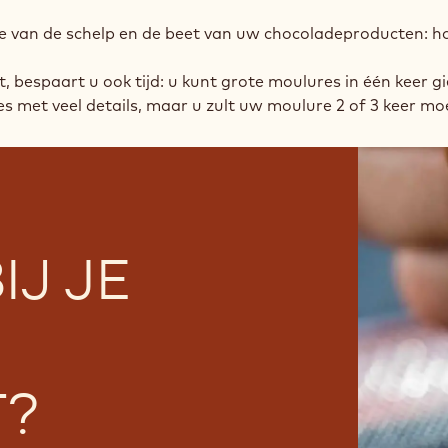
te van de schelp en de beet van uw chocoladeproducten: h
kt, bespaart u ook tijd: u kunt grote moulures in één keer
s met veel details, maar u zult uw moulure 2 of 3 keer mo
IJ JE
T?