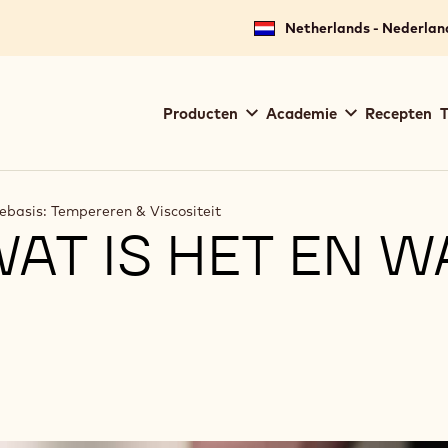
Netherlands - Nederlan
Main
Producten
Academie
Recepten
T
navigation
Callebaut
basis: Tempereren & Viscositeit
AT IS HET EN W