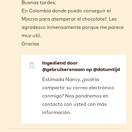
Buenas tardes;
En Colombia donde puedo conseguir el
Mycryo para atemperar el chocolate?. Les
agradezco inmensamente porque me parece
muy util.
Gracias
Ingediend door
@gebruikersnaam op @datumtijd
In
Estimada Nancy, ¿podría
reply
compartir su correo electrónico
to
Buenas
conmigo? Nos pondremos en
tardes;
contacto con usted con más
En
información.
Colombia…
by
Nancy