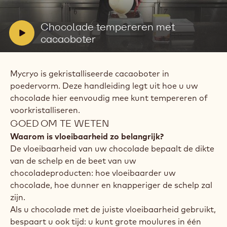
afspelen:
Chocolade
tempereren
V
Chocolade tempereren met
met
i
cacaoboter
cacaoboter
d
e
Mycryo is gekristalliseerde cacaoboter in
o
poedervorm. Deze handleiding legt uit hoe u uw
:
chocolade hier eenvoudig mee kunt tempereren of
voorkristalliseren.
GOED OM TE WETEN
Waarom is vloeibaarheid zo belangrijk?
De vloeibaarheid van uw chocolade bepaalt de dikte
van de schelp en de beet van uw
chocoladeproducten: hoe vloeibaarder uw
chocolade, hoe dunner en knapperiger de schelp zal
zijn.
Als u chocolade met de juiste vloeibaarheid gebruikt,
bespaart u ook tijd: u kunt grote moulures in één