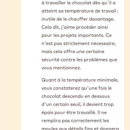
reply
Tout d'abord, les températures
to
Bonjour,
exactes varient selon le chocolat
je
utilisé. Référez-vous toujours aux
travaille
températures indiquées sur la
avec…
courbe de cristallisation figurant
by
Jennifer
sur l'emballage.
Custeau
2
Oui, s'il s'agit d'une petite
quantité, vous pouvez commencer
à travailler le chocolat dès qu'il a
atteint sa température de travail ;
inutile de le chauffer davantage.
Cela dit, j'aime procéder ainsi
pour les projets importants. Ce
n'est pas strictement nécessaire,
mais cela offre une certaine