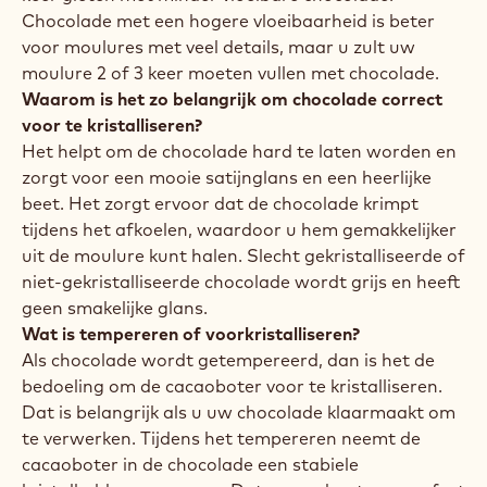
eenvoudig en ongelooflijk doeltreffend.
GOED OM TE WETEN
Waarom is vloeibaarheid zo belangrijk?
De vloeibaarheid van uw chocolade bepaalt de dikte
van de schelp en de beet van uw
chocoladeproducten: hoe vloeibaarder uw
chocolade, hoe dunner en knapperiger de schelp zal
zijn.
Als u chocolade met de juiste vloeibaarheid gebruikt,
bespaart u ook tijd: u kunt grote moulures in één
keer gieten met minder vloeibare chocolade.
Chocolade met een hogere vloeibaarheid is beter
voor moulures met veel details, maar u zult uw
moulure 2 of 3 keer moeten vullen met chocolade.
Waarom is het zo belangrijk om chocolade correct
voor te kristalliseren?
Het helpt om de chocolade hard te laten worden en
zorgt voor een mooie satijnglans en een heerlijke
beet. Het zorgt ervoor dat de chocolade krimpt