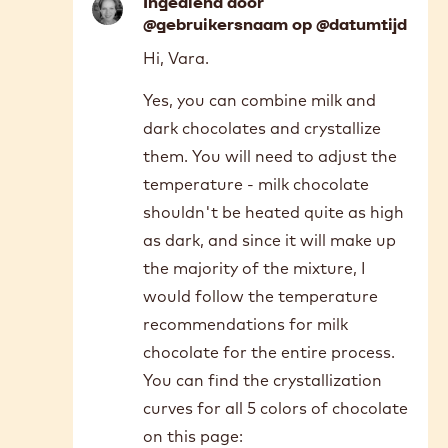
Ingediend door @gebruikersnaam op
@datumtijd
Thank you so much, the video is so helpful. I
was just wondering can I use 75% of milk
chocolate and 25% of the dark and how
would the tempering work?
Ingediend door
@gebruikersnaam op @datumtijd
In
Hi, Vara.
reply
to
Yes, you can combine milk and
Thank
dark chocolates and crystallize
you
so
them. You will need to adjust the
much,
temperature - milk chocolate