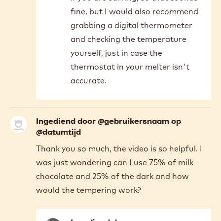
In
Hi, Stephanie. Excellent question!
reply
You need to melt dark chocolate
to
Thank
to at least 40°C to ensure that all
you
of the cocoa butter is completely
very
melted. This way, you're sort of
much
starting with a "blank slate." The
for
the…
callets will likely be pretty well
by
melted by around 36°C, especially
STEPHANIE
if you are stirring, so that sounds
FREE
fine, but I would also recommend
grabbing a digital thermometer
and checking the temperature
yourself, just in case the
thermostat in your melter isn't
accurate.