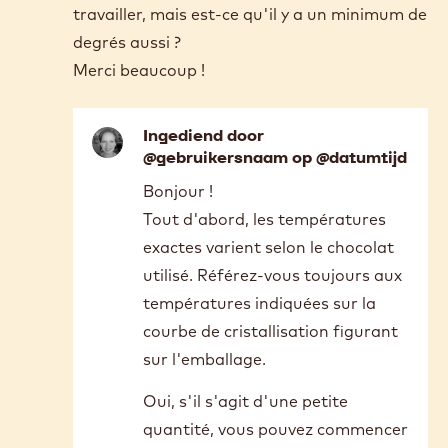
température.
Aussi, puisque ma tempéreuse continue de
chauffer le chocolat même lorsque je la
ferme, j'enlève le bac de chocolat pendant
que je fais mes premiers moulages. Jusqu'à
quel degré peut descendre le chocolat afin
que je puisse l'utiliser encore pour d'autres
moulages sans problème ? Vous donnez le
maximum qu'on ne doit pas dépasser pour
travailler, mais est-ce qu'il y a un minimum de
degrés aussi ?
Merci beaucoup !
Ingediend door
@gebruikersnaam op @datumtijd
In
Bonjour !