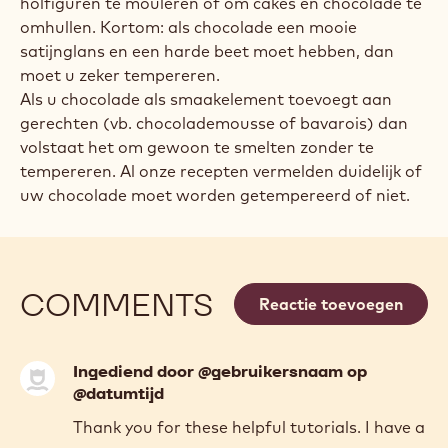
betekent dat uw chocolade nog te warm is. Voeg
meer Callets™ toe om de temperatuur te doen dalen
en blijf roeren.
Stap 4
U bekomt een iets dikkere chocolade die klaar is en
kan worden verwerkt.
Welke Callebaut chocolade moet worden
getempereerd?
Elke soort of elk type chocolade moet worden
getempereerd voor u hem gebruikt om chocolade en
holfiguren te mouleren of om cakes en chocolade te
omhullen. Kortom: als chocolade een mooie
satijnglans en een harde beet moet hebben, dan
moet u zeker tempereren.
Als u chocolade als smaakelement toevoegt aan
gerechten (vb. chocolademousse of bavarois) dan
volstaat het om gewoon te smelten zonder te
tempereren. Al onze recepten vermelden duidelijk of
uw chocolade moet worden getempereerd of niet.