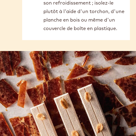
Si vous pouvez maintenir la
température de travail à l'aide
d'un chauffe-chocolat, c'est
l'idéal. Sinon, veillez à remuer le
chocolat de temps en temps pour
bien répartir la chaleur. Ne posez
pas le récipient contenant le
chocolat directement sur le plan
de travail, car cela accélérerait
son refroidissement ; isolez-le
plutôt à l'aide d'un torchon, d'une
planche en bois ou même d'un
couvercle de boîte en plastique.