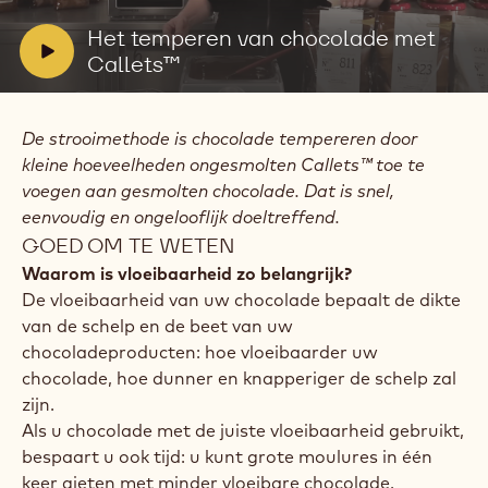
CALLETS™
Actions
Schrijf een commentaar op
- Het temperen van chocolade met Callets™
Opslaan
- Het temperen van chocolade met Callets™
Video
afspelen:
Het
temperen
V
Het temperen van chocolade met
van
i
Callets™
chocolade
met
d
Callets™
e
De strooimethode is chocolade tempereren door
o
kleine hoeveelheden ongesmolten Callets™ toe te
:
voegen aan gesmolten chocolade. Dat is snel,