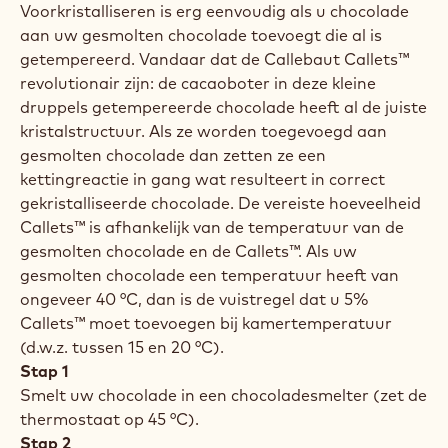
uw chocolade op een correcte manier op de juiste
werktemperatuur te brengen, dan krijgt u
gegarandeerd het gewenste eindresultaat. En dat is
wat we bedoelen met temperen: chocolade naar de
juiste werktemperatuur brengen terwijl u ervoor
zorgt dat de kristalstructuur van de cacaoboter erin
stabiel blijft. Hieronder ontdekt u dat de drie
basisprincipes om correct te tempereren tijd,
temperatuur en beweging zijn.
Tempereren met Callets™
Voorkristalliseren is erg eenvoudig als u chocolade
aan uw gesmolten chocolade toevoegt die al is
getempereerd. Vandaar dat de Callebaut Callets™
revolutionair zijn: de cacaoboter in deze kleine
druppels getempereerde chocolade heeft al de juiste
kristalstructuur. Als ze worden toegevoegd aan
gesmolten chocolade dan zetten ze een
kettingreactie in gang wat resulteert in correct