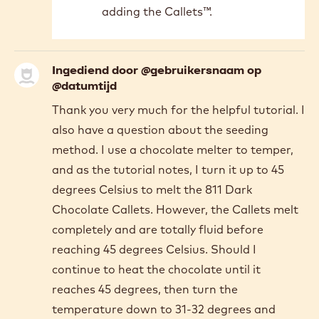
Ingediend door
@gebruikersnaam op @datumtijd
In
Hello Mr Manarious, No, you do
reply
not need to drop to 27°C. With
to
Thank
the seeding method described in
you
your tutorial, you can go directly
for
from 45°C to your working
these
temperature (±31°C for dark) by
helpful…
by
adding the Callets™.
Nisreen
Manarious
Ingediend door @gebruikersnaam op
@datumtijd
Thank you very much for the helpful tutorial. I
also have a question about the seeding