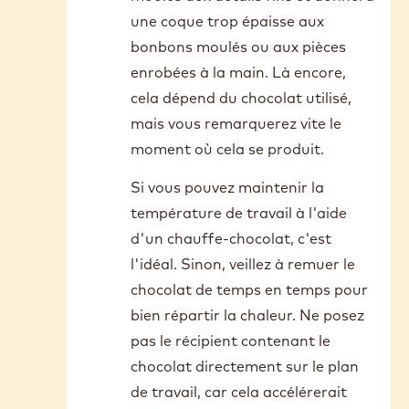
sécurité contre les problèmes que
vous mentionnez.
Quant à la température minimale,
vous constaterez qu'une fois le
chocolat descendu en dessous
d'un certain seuil, il devient trop
épais pour être travaillé. Il ne
remplira pas correctement les
moules aux détails fins et donnera
une coque trop épaisse aux
bonbons moulés ou aux pièces
enrobées à la main. Là encore,
cela dépend du chocolat utilisé,
mais vous remarquerez vite le
moment où cela se produit.