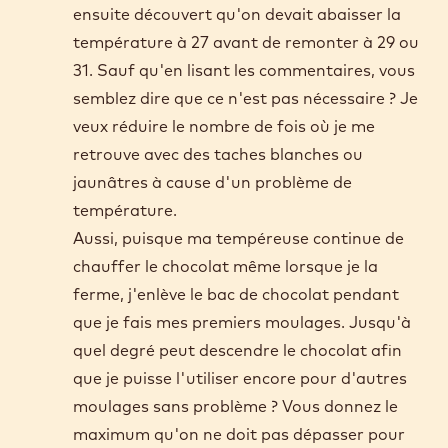
Bonjour, je travaille avec une petite
tempéreuse, donc avec une petite quantité de
chocolat. La température n'est pas toujours
stable, alors j'ai toujours mon thermomètre
dans les mains afin de confirmer les degrés.
En lisant les commentaires, je suis un peu
confuse. Avant je montais la température à
45, je mettais mes Callets, je descendais à 29
ou 31 selon le chocolat et je moulais. J'ai
ensuite découvert qu'on devait abaisser la
température à 27 avant de remonter à 29 ou
31. Sauf qu'en lisant les commentaires, vous
semblez dire que ce n'est pas nécessaire ? Je
veux réduire le nombre de fois où je me
retrouve avec des taches blanches ou
jaunâtres à cause d'un problème de