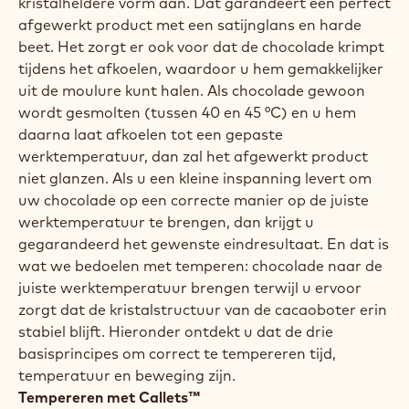
tijdens het afkoelen, waardoor u hem gemakkelijker
uit de moulure kunt halen. Slecht gekristalliseerde of
niet-gekristalliseerde chocolade wordt grijs en heeft
geen smakelijke glans.
Wat is tempereren of voorkristalliseren?
Als chocolade wordt getempereerd, dan is het de
bedoeling om de cacaoboter voor te kristalliseren.
Dat is belangrijk als u uw chocolade klaarmaakt om
te verwerken. Tijdens het tempereren neemt de
cacaoboter in de chocolade een stabiele
kristalheldere vorm aan. Dat garandeert een perfect
afgewerkt product met een satijnglans en harde
beet. Het zorgt er ook voor dat de chocolade krimpt
tijdens het afkoelen, waardoor u hem gemakkelijker
uit de moulure kunt halen. Als chocolade gewoon
wordt gesmolten (tussen 40 en 45 °C) en u hem
daarna laat afkoelen tot een gepaste
werktemperatuur, dan zal het afgewerkt product
niet glanzen. Als u een kleine inspanning levert om