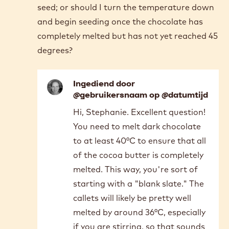
method. I use a chocolate melter to temper,
and as the tutorial notes, I turn it up to 45
degrees Celsius to melt the 811 Dark
Chocolate Callets. However, the Callets melt
completely and are totally fluid before
reaching 45 degrees Celsius. Should I
continue to heat the chocolate until it
reaches 45 degrees, then turn the
temperature down to 31-32 degrees and
seed; or should I turn the temperature down
and begin seeding once the chocolate has
completely melted but has not yet reached 45
degrees?
Ingediend door
@gebruikersnaam op @datumtijd