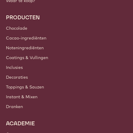
Callebaut
Recepten
Trends & Inspiratie
Duurzaamheid
Over ons
Barry Callebaut Group
Contacteer ons
Nieuwsbrief
Waar te koop?
PRODUCTEN
Chocolade
Cacao-ingrediënten
Noteningrediënten
Coatings & Vullingen