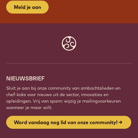
WORD VANDAAG NOG LID VAN
ONZE COMMUNITY!
Maak deel uit van een wereldwijde community van
gepassioneerde chefs en ambachtslieden. Deel
inspiratie, ontdek nieuwe creaties en ontwikkel je
vakmanschap met Callebaut.
Meld je aan
Website
info