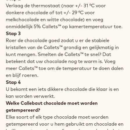
gekristalliseerde chocolade. De vereiste hoeveelheid
Callets™ is afhankelijk van de temperatuur van de
gesmolten chocolade en de Callets™. Als uw
gesmolten chocolade een temperatuur heeft van
ongeveer 40 °C, dan is de vuistregel dat u 5%
Callets™ moet toevoegen bij kamertemperatuur
(d.w.z. tussen 15 en 20 °C).
Stap 1
Smelt uw chocolade in een chocoladesmelter (zet de
thermostaat op 45 °C).
Stap 2
Verlaag de thermostaat (naar +/- 31 °C voor
donkere chocolade of tot +/- 29 °C voor
melkchocolade en witte chocolade) en voeg
onmiddellijk 5% Callets™ op kamertemperatuur toe.
Stap 3
Roer de chocolade goed zodat u er de stabiele
kristallen van de Callets™ grondig en gelijkmatig in
kunt mengen. Smelten de Callets™ te snel? Dat