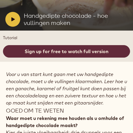
afspelen:
Handgedipte
chocolade
V
Handgedipte chocolade - hoe
-
i
vullingen maken
hoe
vullingen
d
maken
e
Tutorial
o
:
Sign up for free to watch full version
Voor u van start kunt gaan met uw handgedipte
chocolade, moet u de vullingen klaarmaken. Leer hoe u
een ganache, karamel of fruitgel kunt doen passen bij
een chocoladelaag en een zuivere textuur en hoe u het
op maat kunt snijden met een gitaarsnijder.
GOED OM TE WETEN
Waar moet u rekening mee houden als u omhulde of
handgedipte chocolade maakt?
Kies de juiste vloeibaarheid: drie druppels voor een