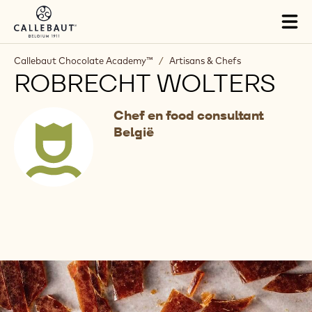
Skip to main content
Tog
mai
nav
Callebaut Chocolate Academy™
/
Artisans & Chefs
ROBRECHT WOLTERS
Chef en food consultant
België