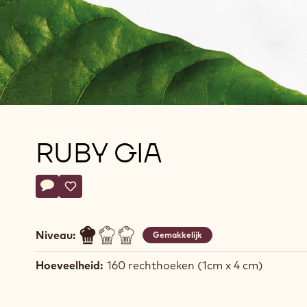
RUBY GIA
Actions
Schrijf een commentaar op
- Ruby Gia
Opslaan
- Ruby Gia
Niveau:
Gemakkelijk
Hoeveelheid:
160 rechthoeken (1cm x 4 cm)