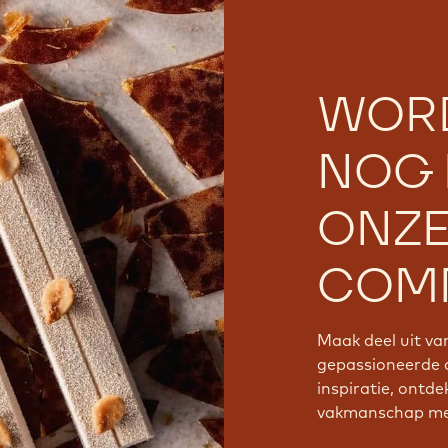
WOR
NOG 
ONZ
COMM
Maak deel uit v
gepassioneerde 
inspiratie, ontde
vakmanschap met