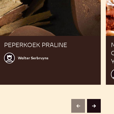
PEPERKOEK PRALINE
Walter
Walter Serbruyns
Serbruyns
S
G
previous
next