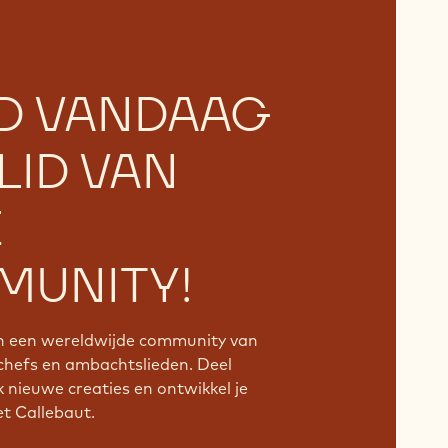
D VANDAAG
LID VAN
E
UNITY!
an een wereldwijde community van
chefs en ambachtslieden. Deel
k nieuwe creaties en ontwikkel je
 Callebaut.