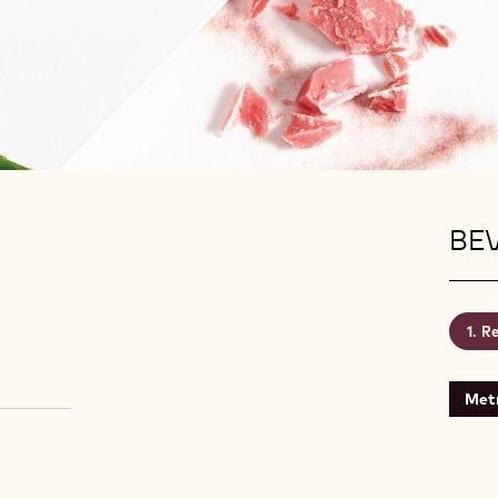
BEV
Re
Metr