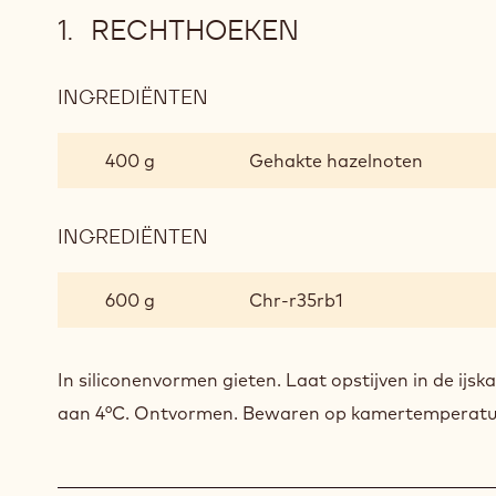
RECHTHOEKEN
INGREDIËNTEN
:
RECHTHOEKEN
400 g
Gehakte hazelnoten
INGREDIËNTEN
:
RECHTHOEKEN
600 g
Chr-r35rb1
In siliconenvormen gieten. Laat opstijven in de ijs
aan 4°C. Ontvormen. Bewaren op kamertemperatu