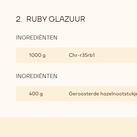
RUBY GLAZUUR
INGREDIËNTEN
:
RUBY
GLAZUUR
1000 g
Chr-r35rb1
INGREDIËNTEN
:
RUBY
GLAZUUR
400 g
Geroosterde hazelnootstukj