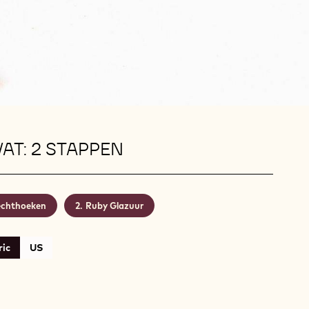
AT: 2 STAPPEN
chthoeken
Ruby Glazuur
ic
US