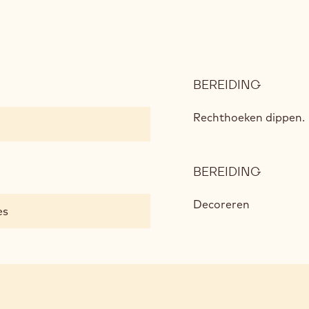
BEREIDING
:
RUBY
GLAZU
Rechthoeken dippen.
BEREIDING
:
RUBY
GLAZU
Decoreren
es