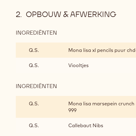
OPBOUW & AFWERKING
INGREDIËNTEN
:
OPBOUW
&
Q.S.
Mona lisa xl pencils puur c
AFWERKING
Q.S.
Viooltjes
INGREDIËNTEN
:
OPBOUW
&
Q.S.
Mona lisa marsepein crunc
AFWERKING
999
Q.S.
Callebaut Nibs