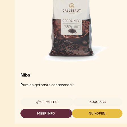
Nibs
Pure en getoaste cacaosmaak.
Beschikbare maten
800G ZAK
VERGELIJK
-
NIBS
MEER INFO
NU KOPEN
-
-
NIBS
NIBS