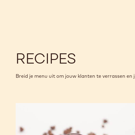
RECIPES
Breid je menu uit om jouw klanten te verrassen en j
Alto
el
Sol
Ganache