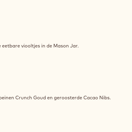
UW
 eetbare viooltjes in de Mason Jar.
KING
UW
peinen Crunch Goud en geroosterde Cacao Nibs.
KING