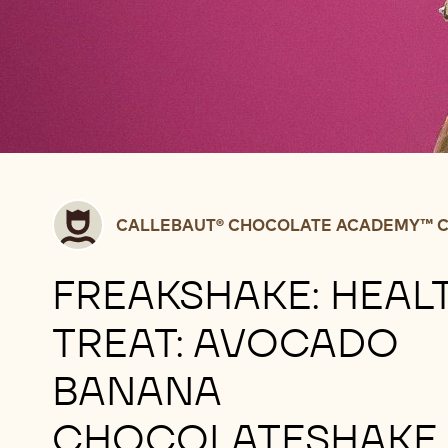
Callebaut®
CALLEBAUT® CHOCOLATE ACADEMY™ C
CHOCOLATE
ACADEMY™
FREAKSHAKE: HEAL
centre
Belgium
TREAT: AVOCADO
BANANA
CHOCOLATESHAKE