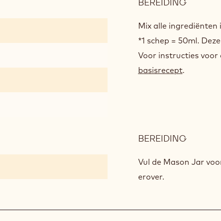
BEREIDING
:
BEREID
Mix alle ingrediënten 
*1 schep = 50ml. Dez
Voor instructies voor
basisrecept
.
BEREIDING
:
BEREID
Vul de Mason Jar voor
erover.