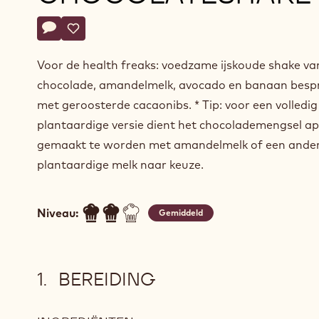
Actions
Schrijf een commentaar op
- Freakshake: healthy treat: avocado banana chocolate
Opslaan
- Freakshake: healthy treat: avocado banana choc
Voor de health freaks: voedzame ijskoude shake va
chocolade, amandelmelk, avocado en banaan besp
met geroosterde cacaonibs. * Tip: voor een volledig
plantaardige versie dient het chocolademengsel ap
gemaakt te worden met amandelmelk of een ande
plantaardige melk naar keuze.
Niveau:
Gemiddeld
BEREIDING