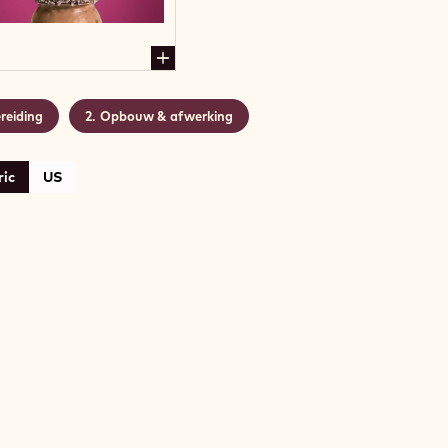
reiding
Opbouw & afwerking
ic
US