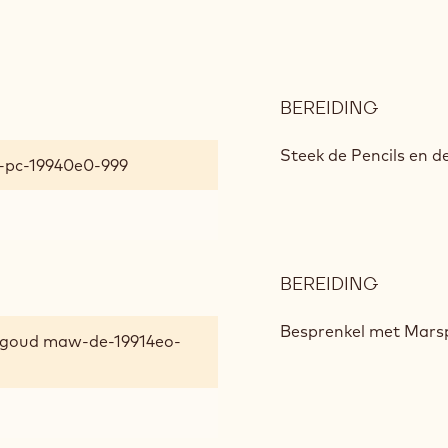
BEREIDING
:
OPBO
&
Steek de Pencils en de
hd-pc-19940e0-999
AFWER
BEREIDING
:
OPBO
&
Besprenkel met Mars
h goud maw-de-19914eo-
AFWER