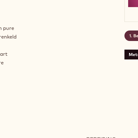
shake
olateshake
n pure
Be
renkeld
art
Metr
re